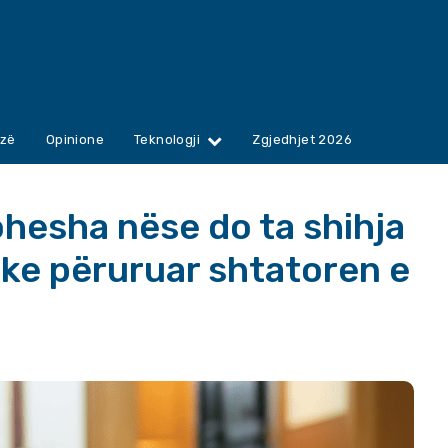
zë
Opinione
Teknologji
Zgjedhjet 2026
hesha nëse do ta shihja
uke përuruar shtatoren e