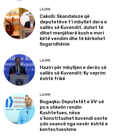
LAJME
Cakolli: Skandaloze që
deputetëve t’i mbyllet dera e
sallës së Kuvendit, duhet të
dihet menjëherë kush e mori
këtë vendim dhe të kërkohet
llogaridhënie
LAJME
Haziri për mbylljen e derës së
sallës së Kuvendit: Ky veprim
është frikë
LAJME
Bugaqku: Deputetët e VV-së
po e shkelin rendin
Kushtetues, nëse
s’konstituohet kuvendi sonte
çdo seancë nga nesër është e
kontestueshme