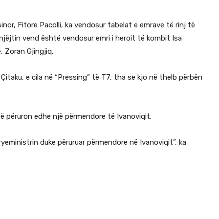
inor, Fitore Pacolli, ka vendosur tabelat e emrave të rinj të
njëjtin vend është vendosur emri i heroit të kombit Isa
, Zoran Gjingjiq.
Çitaku, e cila në “Pressing” të T7, tha se kjo në thelb përbën
itë përuron edhe një përmendore të Ivanoviqit.
yeministrin duke përuruar përmendore në Ivanoviqit”, ka