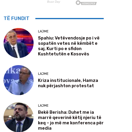
TË FUNDIT
LAJME
Spahiu: Vetëvendosje po i vë
sopatën vetes në këmbët e
saj, Kurti po e sfidon
Kushtetutën e Kosovës
LAJME
Kriza institucionale, Hamza
nuk përjashton protestat
LAJME
Bekë Berisha: Duhet me ia
marrë qeverinë këtij njeriu të
keq – jo më me konferenca për
media