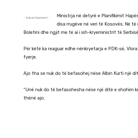
Ministrja në detyrë e Planifikimit Hapës
- Advertisement -
disa rrugëve në veri të Kosovës. Në të 
Boletini dhe ngjit me të ai i ish-kryeministrit të Serbisë
Për këtë ka reaguar edhe nënkryetarja e PDK-së, Vlora 
fyerje.
Ajo tha se nuk do të befasohej nëse Albin Kurti një d
“Unë nuk do të befasohesha nëse një ditë e shohim kr
thënë ajo.