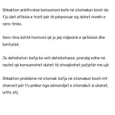
Shkakton ankth:nëse konsumoni kafe në stomakun bosh do
t’ju ulet aftësia e trurit për të përpunuar siç duhet nivelin e
sero-tinës.
Sero-tina është hormoni që ju jep ndjesinë e qetësisë dhe
lumturisë.
Ju dehidraton: kafja ka veti dehidratuese, prandaj edhe në
rastet që konsumohet duhet të shoqërohet patjetër me ujë.
Shkakton probleme në stomak: kafja në stomakun bosh rrit
shanset për t’u prekur nga sëmundjet e stomakut si ulcerat,
urthi, etj.