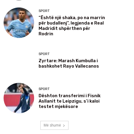
SPORT
“Është një shaka, po na marrin
për budallenj”, legjenda e Real
Madridit shpërthen për
Rodrin
SPORT
Zyrtare: Marash Kumbulla i
bashkohet Rayo Vallecanos
SPORT
Dështon transferimi i Fisnik
Asllanit te Leipzigu, s’i kaloi
testet mjekësore
Më shumë