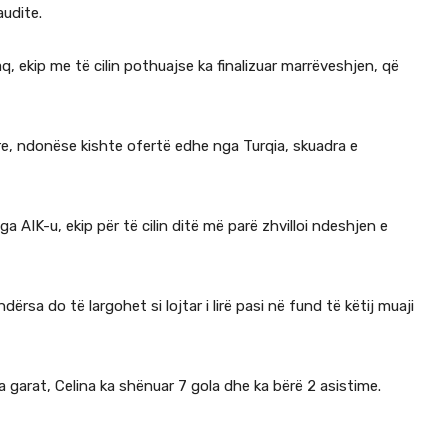
audite.
q, ekip me të cilin pothuajse ka finalizuar marrëveshjen, që
re, ndonëse kishte ofertë edhe nga Turqia, skuadra e
 AIK-u, ekip për të cilin ditë më parë zhvilloi ndeshjen e
ërsa do të largohet si lojtar i lirë pasi në fund të këtij muaji
a garat, Celina ka shënuar 7 gola dhe ka bërë 2 asistime.