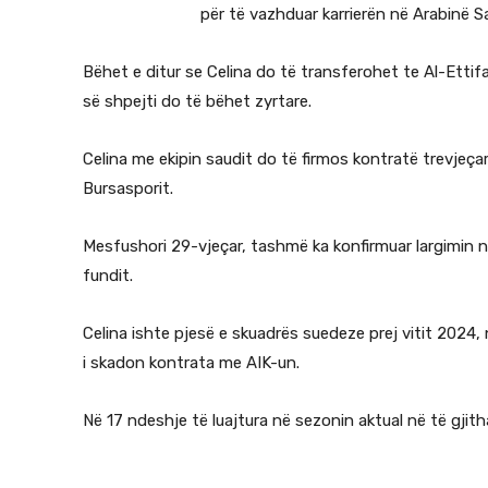
për të vazhduar karrierën në Arabinë S
Bëhet e ditur se Celina do të transferohet te Al-Ettifa
së shpejti do të bëhet zyrtare.
Celina me ekipin saudit do të firmos kontratë trevjeça
Bursasporit.
Mesfushori 29-vjeçar, tashmë ka konfirmuar largimin nga
fundit.
Celina ishte pjesë e skuadrës suedeze prej vitit 2024, nd
i skadon kontrata me AIK-un.
Në 17 ndeshje të luajtura në sezonin aktual në të gjith