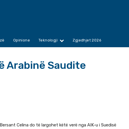
zë
Opinione
Teknologji
Zgjedhjet 2026
në Arabinë Saudite
ersant Celina do të largohet këtë verë nga AIK-u i Suedisë