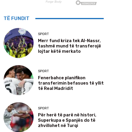
TË FUNDIT
SPORT
Merr fund kriza tek Al-Nassr,
tashmë mund të transferojë
lojtar këtë merkato
SPORT
Fenerbahce planifikon
transferimin befasues të yllit
të Real Madridit
SPORT
Për herë të parë në histori,
Superkupa e Spanjës do të
zhvillohet në Turqi