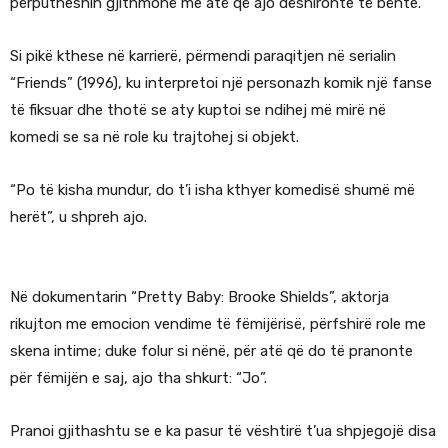
përputheshin gjithmonë me atë që ajo dëshironte të bënte.
Si pikë kthese në karrierë, përmendi paraqitjen në serialin
“Friends” (1996), ku interpretoi një personazh komik një fanse
të fiksuar dhe thotë se aty kuptoi se ndihej më mirë në
komedi se sa në role ku trajtohej si objekt.
“Po të kisha mundur, do t’i isha kthyer komedisë shumë më
herët”, u shpreh ajo.
Në dokumentarin “Pretty Baby: Brooke Shields”, aktorja
rikujton me emocion vendime të fëmijërisë, përfshirë role me
skena intime; duke folur si nënë, për atë që do të pranonte
për fëmijën e saj, ajo tha shkurt: “Jo”.
Pranoi gjithashtu se e ka pasur të vështirë t’ua shpjegojë disa