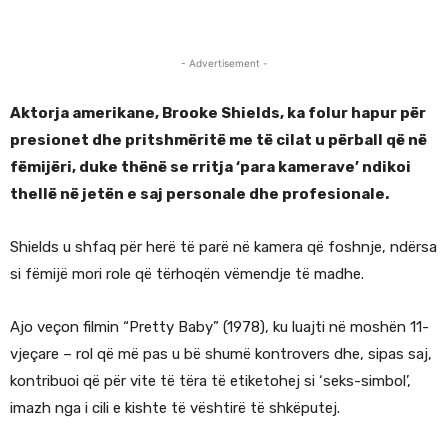
- Advertisement -
Aktorja amerikane, Brooke Shields, ka folur hapur për
presionet dhe pritshmëritë me të cilat u përball që në
fëmijëri, duke thënë se rritja ‘para kamerave’ ndikoi
thellë në jetën e saj personale dhe profesionale.
Shields u shfaq për herë të parë në kamera që foshnje, ndërsa
si fëmijë mori role që tërhoqën vëmendje të madhe.
Ajo veçon filmin “Pretty Baby” (1978), ku luajti në moshën 11-
vjeçare – rol që më pas u bë shumë kontrovers dhe, sipas saj,
kontribuoi që për vite të tëra të etiketohej si ‘seks-simbol’,
imazh nga i cili e kishte të vështirë të shkëputej.