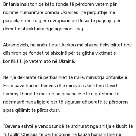
Britania insiston që këto fonde të përdoren vetëm për
ndihmë humanitare brenda Ukrainës, në përputhje me
përpjekjet më të gjera evropiane që Rusia të paguajë për
dëmet e shkaktuara nga agresioni i saj.
Abramovich, në anën tjetër, kërkon më shumë fleksibilitet dhe
dëshiron që fondet të shkojnë për të gjitha viktimat e
konfliktit, jo vetëm ato në Ukrainë.
Në një deklaratë të përbashkët të rrallë, ministrja britanike e
Financave Rachel Reeves dhe ministri i Jashtëm David
Lammy thanë të martën se qeveria është e gatshme të
ndërmarrë hapa ligjorë për të siguruar që paratë të përdoren
sipas qëllimit të përcaktuar.
“Qeveria është e vendosur që të ardhurat nga shitja e klubit të
futbollit Chelsea të përfundojnë në kauza humanitare në