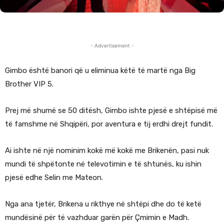
- Advertisement -
Gimbo është banori që u eliminua këtë të martë nga Big
Brother VIP 5.
Prej më shumë se 50 ditësh, Gimbo ishte pjesë e shtëpisë më
të famshme në Shqipëri, por aventura e tij erdhi drejt fundit.
Ai ishte në një nominim kokë më kokë me Brikenën, pasi nuk
mundi të shpëtonte në televotimin e të shtunës, ku ishin
pjesë edhe Selin me Mateon.
Nga ana tjetër, Brikena u rikthye në shtëpi dhe do të ketë
mundësinë për të vazhduar garën për Çmimin e Madh.