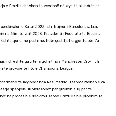
rja e Brazilit dëshiron ta vendosë në krye të skuadrës së
çerekinalen e Katar 2022. Ish-trajneri i Barcelonës, Luis
n në fillim të vitit 2023. Presidenti i Federatë të Brazilit,
 kishte qenë me pushime. Ndër çështjet urgjente për t’u
nas nuk është gati të largohet nga Manchester City, i cili
n të provojë të fitojë Champions League.
ka ndërmend të largohet nga Real Madrid. Tashmë radhën e ka
tarja spanjolle. Ai vlerësohet për guximin e tij për të
kyç në procesin e rinovimit sepse Brazili ka një prodhim të