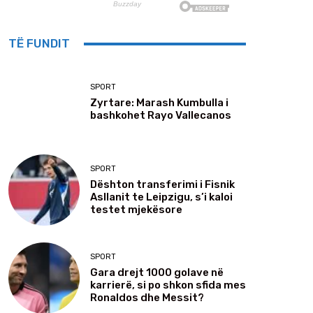
TË FUNDIT
SPORT
Zyrtare: Marash Kumbulla i
bashkohet Rayo Vallecanos
SPORT
Dështon transferimi i Fisnik
Asllanit te Leipzigu, s’i kaloi
testet mjekësore
SPORT
Gara drejt 1000 golave në
karrierë, si po shkon sfida mes
Ronaldos dhe Messit?