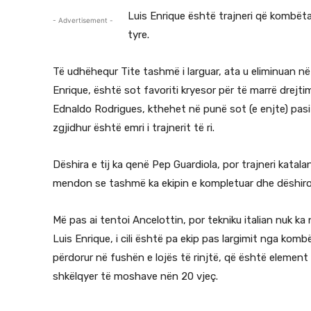
Luis Enrique është trajneri që kombëta
- Advertisement -
tyre.
Të udhëhequr Tite tashmë i larguar, ata u eliminuan në 
Enrique, është sot favoriti kryesor për të marrë drejtimi
Ednaldo Rodrigues, kthehet në punë sot (e enjte) pasi
zgjidhur është emri i trajnerit të ri.
Dëshira e tij ka qenë Pep Guardiola, por trajneri katala
mendon se tashmë ka ekipin e kompletuar dhe dëshiro
Më pas ai tentoi Ancelottin, por tekniku italian nuk 
Luis Enrique, i cili është pa ekip pas largimit nga kombë
përdorur në fushën e lojës të rinjtë, që është element 
shkëlqyer të moshave nën 20 vjeç.