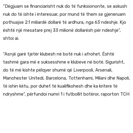
“Dëgjuam se financiarisht nuk do të funksiononte, se askush
nuk do të ishte i interesuar, por mund të them se gjeneruam
pothuajse 2.1 miliardë dollarë të ardhura, nga 63 ndeshje. Kjo
është një mesatare prej 33 milionë dollarësh për ndeshje”,
shtoi ai.
“Asnjë garë tjetër klubesh në botë nuk i afrohet. Është
tashmë gara më e suksesshme e klubeve në botë. Sigurisht,
do të më kishte pëlqyer shumë që Liverpooli, Arsenali,
Manchester Unitedi, Barcelona, Tottenhami, Milani dhe Napoli,
të ishin këtu, por duhet të kualifikohesh dhe ka kritere të
ndryshme”, përfundoi numri 1 i futbollit botëror, raporton TCH