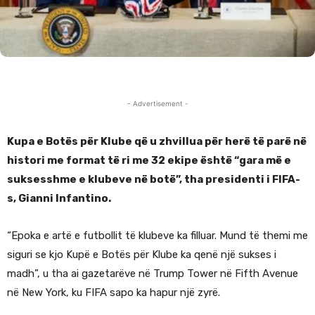
- Advertisement -
Kupa e Botës për Klube që u zhvillua për herë të parë në
histori me format të ri me 32 ekipe është “gara më e
suksesshme e klubeve në botë”, tha presidenti i FIFA-
s, Gianni Infantino.
“Epoka e artë e futbollit të klubeve ka filluar. Mund të themi me
siguri se kjo Kupë e Botës për Klube ka qenë një sukses i
madh”, u tha ai gazetarëve në Trump Tower në Fifth Avenue
në New York, ku FIFA sapo ka hapur një zyrë.