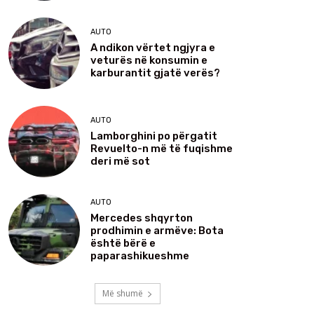
AUTO
A ndikon vërtet ngjyra e
veturës në konsumin e
karburantit gjatë verës?
AUTO
Lamborghini po përgatit
Revuelto-n më të fuqishme
deri më sot
AUTO
Mercedes shqyrton
prodhimin e armëve: Bota
është bërë e
paparashikueshme
Më shumë