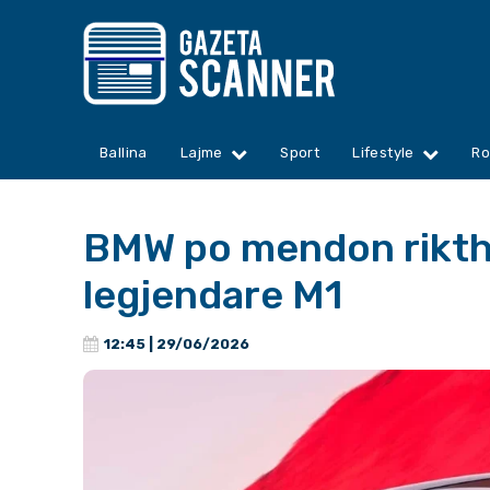
Ballina
Lajme
Sport
Lifestyle
Ro
BMW po mendon rikth
legjendare M1
12:45 | 29/06/2026