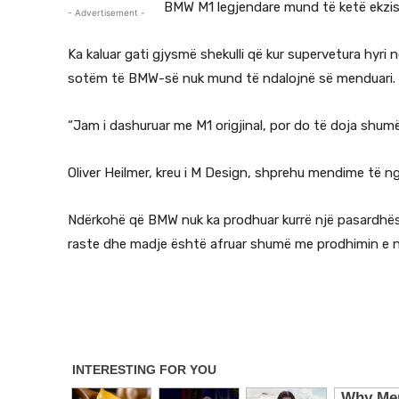
BMW M1 legjendare mund të ketë ekzistu
- Advertisement -
Ka kaluar gati gjysmë shekulli që kur supervetura hyri 
sotëm të BMW-së nuk mund të ndalojnë së menduari.
“Jam i dashuruar me M1 origjinal, por do të doja shumë 
Oliver Heilmer, kreu i M Design, shprehu mendime të n
Ndërkohë që BMW nuk ka prodhuar kurrë një pasardhës t
raste dhe madje është afruar shumë me prodhimin e një