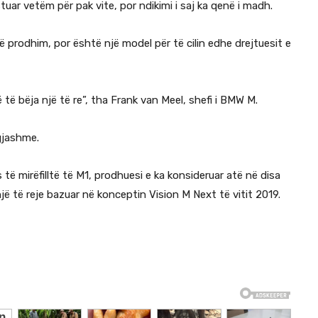
ar vetëm për pak vite, por ndikimi i saj ka qenë i madh.
në prodhim, por është një model për të cilin edhe drejtuesit e
të bëja një të re”, tha Frank van Meel, shefi i BMW M.
gjashme.
ë mirëfilltë të M1, prodhuesi e ka konsideruar atë në disa
 të reje bazuar në konceptin Vision M Next të vitit 2019.