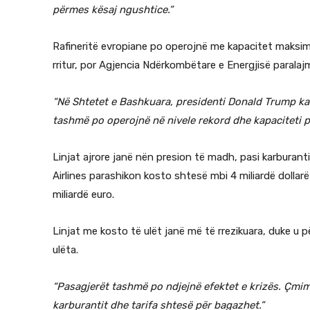
përmes kësaj ngushtice.”
Rafineritë evropiane po operojnë me kapacitet maksima
rritur, por Agjencia Ndërkombëtare e Energjisë paralajm
“Në Shtetet e Bashkuara, presidenti Donald Trump ka d
tashmë po operojnë në nivele rekord dhe kapaciteti pë
Linjat ajrore janë nën presion të madh, pasi karburan
Airlines parashikon kosto shtesë mbi 4 miliardë dollarë 
miliardë euro.
Linjat me kosto të ulët janë më të rrezikuara, duke u p
ulëta.
“Pasagjerët tashmë po ndjejnë efektet e krizës. Çmim
karburantit dhe tarifa shtesë për bagazhet.”