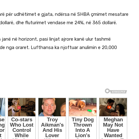
larë për udhëtimet e gjata, ndërsa në SHBA çmimet mesatare
 dollarë, dhe fluturimet vendase me 24%, në 365 dollarë.
 janë në horizont, pasi linjat ajrore kanë ulur tashmë
de nga oraret. Lufthansa ka njoftuar anulimin e 20,000