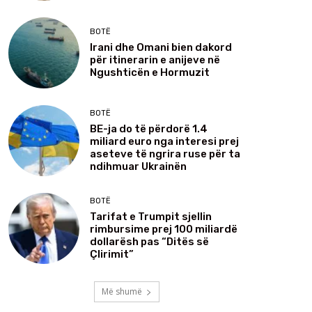
BOTË
Irani dhe Omani bien dakord
për itinerarin e anijeve në
Ngushticën e Hormuzit
BOTË
BE-ja do të përdorë 1.4
miliard euro nga interesi prej
aseteve të ngrira ruse për ta
ndihmuar Ukrainën
BOTË
Tarifat e Trumpit sjellin
rimbursime prej 100 miliardë
dollarësh pas “Ditës së
Çlirimit”
Më shumë