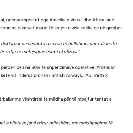
l, ndërsa importet nga Amerika e Veriut dhe Afrika janë
ëron se rezervat mund të arrijnë nivele kritike që në qershor.
eklaruar se vendi ka rezerva të bollshme, por rafineritë
r rritje të mëtejshme është i kufizuar.”
ti përbën deri në 30% të shpenzimeve operative. American
këtë vit, ndërsa pronari i British Airways, IAG, rreth 2
ërballur me vështirësi të mëdha për të mbajtur tarifat e
et e biletave janë rritur ndjeshëm, me mbishpagime të