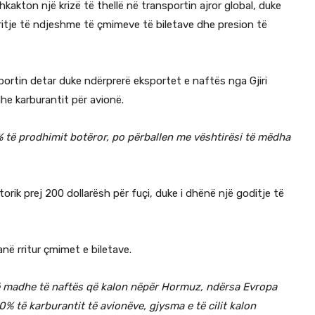
kakton një krizë të thellë në transportin ajror global, duke
rritje të ndjeshme të çmimeve të biletave dhe presion të
portin detar duke ndërprerë eksportet e naftës nga Gjiri
dhe karburantit për avionë.
% të prodhimit botëror, po përballen me vështirësi të mëdha
orik prej 200 dollarësh për fuçi, duke i dhënë një goditje të
në rritur çmimet e biletave.
 të madhe të naftës që kalon nëpër Hormuz, ndërsa Evropa
% të karburantit të avionëve, gjysma e të cilit kalon