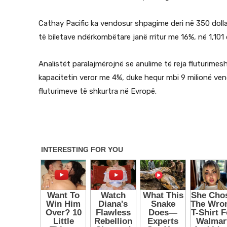
Cathay Pacific ka vendosur shpagime deri në 350 dol
të biletave ndërkombëtare janë rritur me 16%, në 1,101
Analistët paralajmërojnë se anulime të reja fluturimesh
kapacitetin veror me 4%, duke hequr mbi 9 milionë ven
fluturimeve të shkurtra në Evropë.