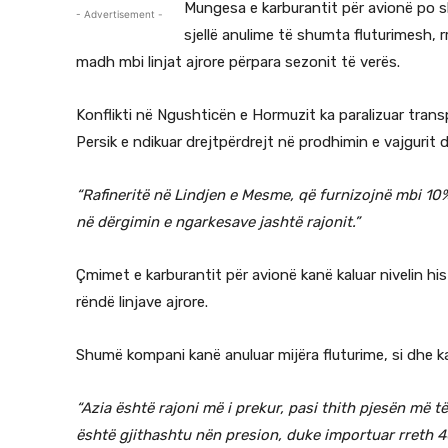
Mungesa e karburantit për avionë po sh
- Advertisement -
sjellë anulime të shumta fluturimesh, 
madh mbi linjat ajrore përpara sezonit të verës.
Konflikti në Ngushticën e Hormuzit ka paralizuar trans
Persik e ndikuar drejtpërdrejt në prodhimin e vajgurit 
“Rafineritë në Lindjen e Mesme, që furnizojnë mbi 10
në dërgimin e ngarkesave jashtë rajonit.”
Çmimet e karburantit për avionë kanë kaluar nivelin hist
rëndë linjave ajrore.
Shumë kompani kanë anuluar mijëra fluturime, si dhe ka
“Azia është rajoni më i prekur, pasi thith pjesën më
është gjithashtu nën presion, duke importuar rreth 40