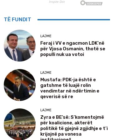
TË FUNDIT
LAJME
Feraj i VV e ngacmon LDK’në
për Vjosa Osmanin, thotë se
populli nuk ua votoi
LAJME
Mustafa: PDK-ja është e
gatshme të luajë rolin
vendimtar në ndërtimin e
qeverisë së re
LAJME
Zyra e BE’së: S’komentojmë
për koalicione, akterët
politikë të gjejnë zgjidhje e t’i
krijojnë pa vonesa
institucionet