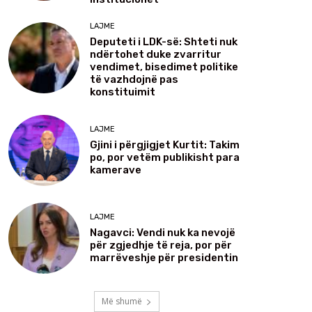
LAJME
Deputeti i LDK-së: Shteti nuk
ndërtohet duke zvarritur
vendimet, bisedimet politike
të vazhdojnë pas
konstituimit
LAJME
Gjini i përgjigjet Kurtit: Takim
po, por vetëm publikisht para
kamerave
LAJME
Nagavci: Vendi nuk ka nevojë
për zgjedhje të reja, por për
marrëveshje për presidentin
Më shumë