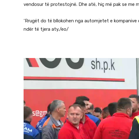
vendosur të protestojnë. Dhe atë, hiç më pak se me mb
‘Rrugët do të bllokohen nga automjetet e kompanive që
ndër të tjera aty./eo/