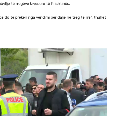
yllje të rrugëve kryesore të Prishtinës.
 do të preken nga vendimi për dalje në treg të lire”, thuhet