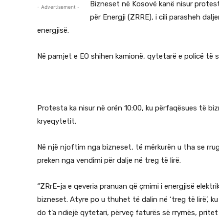
Bizneset në Kosovë kanë nisur protest
- Advertisement -
për Energji (ZRRE), i cili parasheh dal
energjisë.
Në pamjet e EO shihen kamionë, qytetarë e policë të s
Protesta ka nisur në orën 10:00, ku përfaqësues të bi
kryeqytetit.
Në një njoftim nga bizneset, të mërkurën u tha se rr
preken nga vendimi për dalje në treg të lirë.
“ZRrE-ja e qeveria pranuan që çmimi i energjisë elektrik
bizneset. Atyre po u thuhet të dalin në ‘treg të lirë’,
do t’a ndiejë qytetari, përveç faturës së rrymës, prite