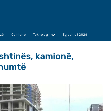
zë
Opinione
Teknologji
Zgjedhjet 2026
ishtinës, kamionë,
shumtë