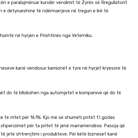
ën e paralajmëruar kundër vendimit të Zyrës së Rregullatorit
jen e detyrueshme të ndërmarrjeve në tregun e lirë të
humtë në hyrjen e Prishtinës nga Veterniku.
zneseve kanë vendosur kamionët e tyre në hyrjet kryesore të
ugët do të bllokohen nga automjetet e kompanive që do të
e të rritet për 16.1%. Kjo më së shumëti pritet t’i godas
 ku shpenzimet për ta pritet të jenë marramendëse. Pasoja që
t të jetë shtrenjtimi i produkteve. Për këtë bizneset kanë