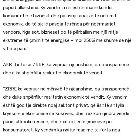
papërballueshme. Ky vendim, i cili është marrë kundër
komunitetin e biznesit dhe pa asnjë analizë të ndikimit
ekonomik, do të sjellë pasoja të rënda për ndërmarrjet
vendore. Nga sot, bizneset do të përballen me një rritje
ekstreme të çmimit të energjisë – mbi 250% më shumë se një
vit më parë.”
AKB thotë se ZRRE ka vepruar njëanshëm, pa transparencë
dhe e ka shpërfillur realitetin ekonomik të vendit.
“ZRRE ka vepruar në mënyrë të njëanshme, pa transparencë
dhe duke shpërfillur realitetin ekonomik të vendit. Ky vendim
është goditje direkte ndaj sektorit privat, që është shtylla
kryesore e ekonomisë së Kosovës, dhe rrezikon qindra vende
pune, ul konkurrencën, dhe nxit rritjen e çmimeve për
konsumatorët. Ky vendim ka nxitur reagime të forta nga