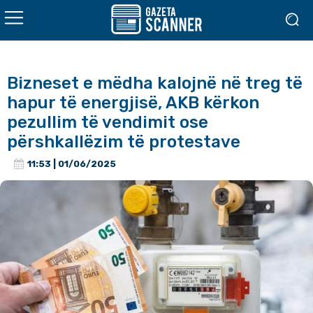
Bizneset e mëdha kalojnë në treg të
hapur të energjisë, AKB kërkon
pezullim të vendimit ose
përshkallëzim të protestave
11:53 | 01/06/2025