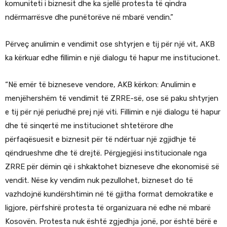
komuniteti i biznesit dhe ka sjellë protesta të qindra
ndërmarrësve dhe punëtorëve në mbarë vendin.”
Përveç anulimin e vendimit ose shtyrjen e tij për një vit, AKB
ka kërkuar edhe fillimin e një dialogu të hapur me institucionet.
“Në emër të bizneseve vendore, AKB kërkon: Anulimin e
menjëhershëm të vendimit të ZRRE-së, ose së paku shtyrjen
e tij për një periudhë prej një viti. Fillimin e një dialogu të hapur
dhe të sinqertë me institucionet shtetërore dhe
përfaqësuesit e biznesit për të ndërtuar një zgjidhje të
qëndrueshme dhe të drejtë. Përgjegjësi institucionale nga
ZRRE për dëmin që i shkaktohet bizneseve dhe ekonomisë së
vendit. Nëse ky vendim nuk pezullohet, bizneset do të
vazhdojnë kundërshtimin në të gjitha format demokratike e
ligjore, përfshirë protesta të organizuara në edhe në mbarë
Kosovën. Protesta nuk është zgjedhja jonë, por është bërë e