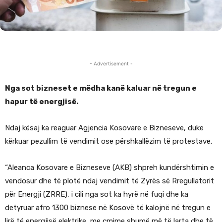
- Advertisement -
Nga sot bizneset e mëdha kanë kaluar në tregun e
hapur të energjisë.
Ndaj kësaj ka reaguar Agjencia Kosovare e Bizneseve, duke
kërkuar pezullim të vendimit ose përshkallëzim të protestave.
“Aleanca Kosovare e Bizneseve (AKB) shpreh kundërshtimin e
vendosur dhe të plotë ndaj vendimit të Zyrës së Rregullatorit
për Energji (ZRRE), i cili nga sot ka hyrë në fuqi dhe ka
detyruar afro 1300 biznese në Kosovë të kalojnë në tregun e
lirë të energjisë elektrike, me çmime shumë më të larta dhe të