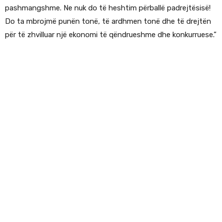
pashmangshme. Ne nuk do të heshtim përballë padrejtësisë!
Do ta mbrojmë punën tonë, të ardhmen tonë dhe të drejtën
për të zhvilluar një ekonomi të qëndrueshme dhe konkurruese.”