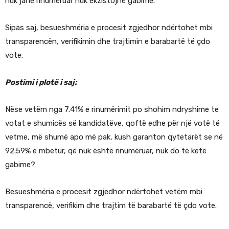
nuk janë rinumëruar nuk ekzistojnë gabime.
Sipas saj, besueshmëria e procesit zgjedhor ndërtohet mbi
transparencën, verifikimin dhe trajtimin e barabartë të çdo
vote.
Postimi i plotë i saj:
Nëse vetëm nga 7.41% e rinumërimit po shohim ndryshime te
votat e shumicës së kandidatëve, qoftë edhe për një votë të
vetme, më shumë apo më pak, kush garanton qytetarët se në
92.59% e mbetur, që nuk është rinumëruar, nuk do të ketë
gabime?
Besueshmëria e procesit zgjedhor ndërtohet vetëm mbi
transparencë, verifikim dhe trajtim të barabartë të çdo vote.