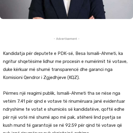
- Advertisement -
Kandidatja për deputete e PDK-së, Besa Ismaili-Ahmeti, ka
ngritur shqetësime lidhur me procesin e numërimit të votave,
duke kërkuar më shumë transparencë dhe garanci nga
Komisioni Qendror i Zgjedhjeve (KQZ).
Përmes një reagimi publik, Ismaili-Ahmeti tha se nëse nga
vetëm 7.41 për qind e votave të rinumëruara janë evidentuar
ndryshime te votat e shumicës së kandidatëve, qoftë edhe
për një votë më shumë apo më pak, atëherë lind pyetja se
kush mund të garantojë se në 92.59 për qind të votave që