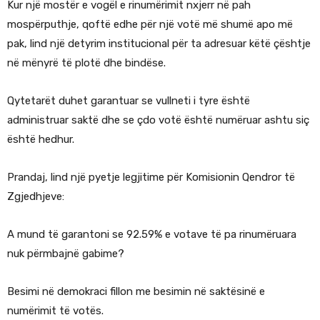
Kur një mostër e vogël e rinumërimit nxjerr në pah
mospërputhje, qoftë edhe për një votë më shumë apo më
pak, lind një detyrim institucional për ta adresuar këtë çështje
në mënyrë të plotë dhe bindëse.
Qytetarët duhet garantuar se vullneti i tyre është
administruar saktë dhe se çdo votë është numëruar ashtu siç
është hedhur.
Prandaj, lind një pyetje legjitime për Komisionin Qendror të
Zgjedhjeve:
A mund të garantoni se 92.59% e votave të pa rinumëruara
nuk përmbajnë gabime?
Besimi në demokraci fillon me besimin në saktësinë e
numërimit të votës.