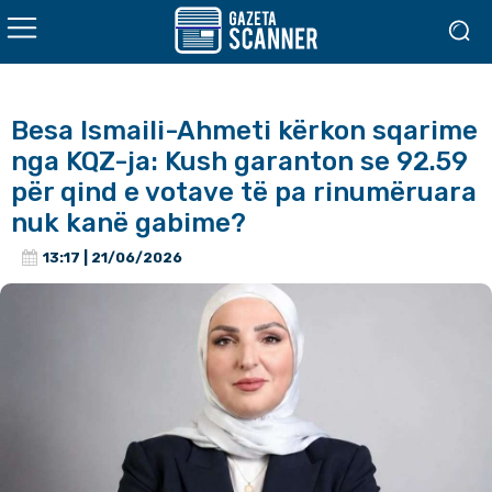
Besa Ismaili-Ahmeti kërkon sqarime
nga KQZ-ja: Kush garanton se 92.59
për qind e votave të pa rinumëruara
nuk kanë gabime?
13:17 | 21/06/2026