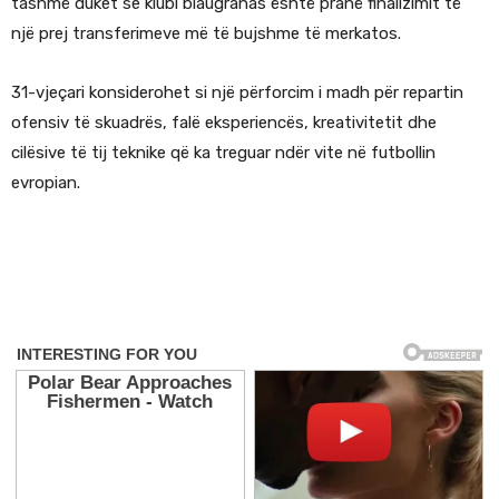
tashmë duket se klubi blaugranas është pranë finalizimit të
një prej transferimeve më të bujshme të merkatos.
31-vjeçari konsiderohet si një përforcim i madh për repartin
ofensiv të skuadrës, falë eksperiencës, kreativitetit dhe
cilësive të tij teknike që ka treguar ndër vite në futbollin
evropian.