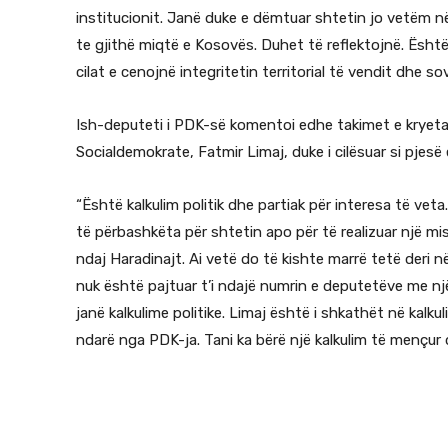
institucionit. Janë duke e dëmtuar shtetin jo vetëm n
te gjithë miqtë e Kosovës. Duhet të reflektojnë. Është
cilat e cenojnë integritetin territorial të vendit dhe sovr
Ish-deputeti i PDK-së komentoi edhe takimet e kryetar
Socialdemokrate, Fatmir Limaj, duke i cilësuar si pjesë 
“Është kalkulim politik dhe partiak për interesa të veta
të përbashkëta për shtetin apo për të realizuar një mis
ndaj Haradinajt. Ai vetë do të kishte marrë tetë deri në
nuk është pajtuar t’i ndajë numrin e deputetëve me një s
janë kalkulime politike. Limaj është i shkathët në kalku
ndarë nga PDK-ja. Tani ka bërë një kalkulim të mençur d