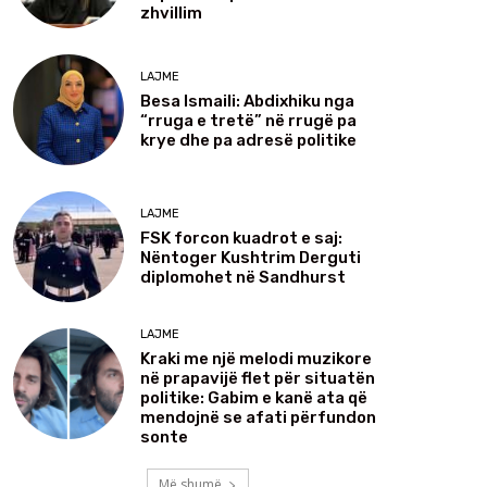
zhvillim
LAJME
Besa Ismaili: Abdixhiku nga
“rruga e tretë” në rrugë pa
krye dhe pa adresë politike
LAJME
FSK forcon kuadrot e saj:
Nëntoger Kushtrim Derguti
diplomohet në Sandhurst
LAJME
Kraki me një melodi muzikore
në prapavijë flet për situatën
politike: Gabim e kanë ata që
mendojnë se afati përfundon
sonte
Më shumë