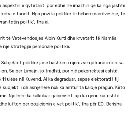
ë aspektin e qytetarit, por edhe në imazhin që ka nga jashtë
 koha e fundit. Nga pozita politike të bëhen marrëveshje, të
anitetin politik”, tha ai.
it të Vetëvendosjes Albin Kurti dhe kryetarit të Nismës
e një strategjie personale politike.
. Subjektet politike janë bashkim i njerëzve që kanë interesa
ion. Sa për Limajn, jo tradhti, por një pakorrektësi është
 11 ulëse në Kuvend. Ai ka degraduar, sepse elektorati i tij
ubjekt, i cili asnjëherë nuk ka arritur ta kalojë pragun. Këto
lime. Një herë ka kalkuluar gabimisht: ajo ka qenë kur është
he lufton për pozicionin e vet politik”, tha për EO, Berisha