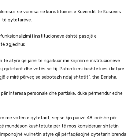
 vlerësoi se vonesa në konstituimin e Kuvendit të Kosovës
 të qytetarëve.
unksionalizimi i institucioneve është pasojë e
të zgjedhur.
të atyre që janë të ngarkuar me krijimin e institucioneve
qytetarit dhe votës së tij. Patriotizmi kushtetues i këtyre
jë e mirë përveç se sabotazh ndaj shtetit”, tha Berisha.
me për interesa personale dhe partiake, duke përmendur edhe
m me votën e qytetarit, sepse kjo pauzë 48-orëshe për
që mundëson kushtetuta për të mos konsideruar shtetin
 imponojnë vullnetin atyre që përfaqësojnë qytetarin brenda