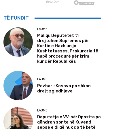
TË FUNDIT
LAJME
Maliqi: Deputetët t’i
drejtohen Supremes për
Kurtin e Haxhiun jo
Kushtetueses, Prokuroria të
hapë procedurë për krim
kundër Republikës
LAJME
Pozhari: Kosova po shkon
drejt zgjedhjeve
LAJME
Deputetja e VV-së: Opozita po
qëndron sonte në Kuvend
sepse e di që nuk do të ketë