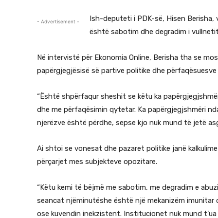
Ish-deputeti i PDK-së, Hisen Berisha,
- Advertisement -
është sabotim dhe degradim i vullnetit
Në intervistë për Ekonomia Online, Berisha tha se mosf
papërgjegjësisë së partive politike dhe përfaqësuesve 
“Është shpërfaqur sheshit se këtu ka papërgjegjshmëri 
dhe me përfaqësimin qytetar. Ka papërgjegjshmëri ndaj 
njerëzve është përdhe, sepse kjo nuk mund të jetë asg
Ai shtoi se vonesat dhe pazaret politike janë kalkuli
përçarjet mes subjekteve opozitare.
“Këtu kemi të bëjmë me sabotim, me degradim e abuzi
seancat njëminutëshe është një mekanizëm imunitar 
ose kuvendin inekzistent. Institucionet nuk mund t’ua