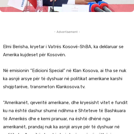
- Advertisement -
Elmi Berisha, kryetar i Vatrës Kosovë-ShBA, ka deklaruar se
Amerika kujdeset për Kosovën.
Në emisionin “Edicioni Special” në Klan Kosova, ai tha se nuk
ka asnjë arsye për të dyshuar në politikat amerikane karshi
shqiptarëve, transmeton Klankosova.tv.
“Amerikanët, qeveritë amerikane, dhe kryesisht vitet e fundit
ku na është dashur shumë ndihma e Shteteve të Bashkuara
të Amerikës dhe e kemi pranuar, na është dhënë nga
amerikanët, prandaj nuk ka asnjë arsye për të dyshuar në