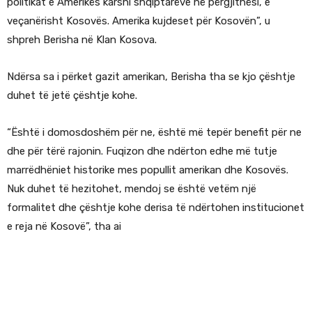
politikat e Amerikës karshi shqiptarëve në përgjithësi, e
veçanërisht Kosovës. Amerika kujdeset për Kosovën”, u
shpreh Berisha në Klan Kosova.
Ndërsa sa i përket gazit amerikan, Berisha tha se kjo çështje
duhet të jetë çështje kohe.
“Është i domosdoshëm për ne, është më tepër benefit për ne
dhe për tërë rajonin. Fuqizon dhe ndërton edhe më tutje
marrëdhëniet historike mes popullit amerikan dhe Kosovës.
Nuk duhet të hezitohet, mendoj se është vetëm një
formalitet dhe çështje kohe derisa të ndërtohen institucionet
e reja në Kosovë”, tha ai