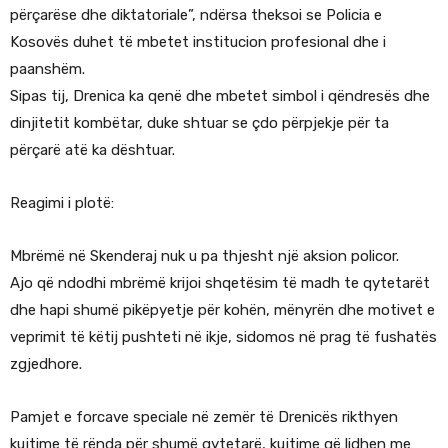
përçarëse dhe diktatoriale”, ndërsa theksoi se Policia e
Kosovës duhet të mbetet institucion profesional dhe i
paanshëm.
Sipas tij, Drenica ka qenë dhe mbetet simbol i qëndresës dhe
dinjitetit kombëtar, duke shtuar se çdo përpjekje për ta
përçarë atë ka dështuar.
Reagimi i plotë:
Mbrëmë në Skenderaj nuk u pa thjesht një aksion policor.
Ajo që ndodhi mbrëmë krijoi shqetësim të madh te qytetarët
dhe hapi shumë pikëpyetje për kohën, mënyrën dhe motivet e
veprimit të këtij pushteti në ikje, sidomos në prag të fushatës
zgjedhore.
Pamjet e forcave speciale në zemër të Drenicës rikthyen
kujtime të rënda për shumë qytetarë, kujtime që lidhen me