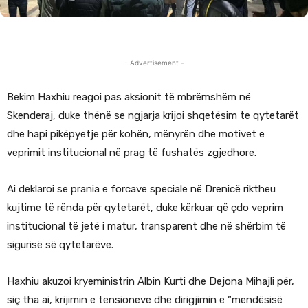
- Advertisement -
Bekim Haxhiu reagoi pas aksionit të mbrëmshëm në
Skenderaj, duke thënë se ngjarja krijoi shqetësim te qytetarët
dhe hapi pikëpyetje për kohën, mënyrën dhe motivet e
veprimit institucional në prag të fushatës zgjedhore.
Ai deklaroi se prania e forcave speciale në Drenicë riktheu
kujtime të rënda për qytetarët, duke kërkuar që çdo veprim
institucional të jetë i matur, transparent dhe në shërbim të
sigurisë së qytetarëve.
Haxhiu akuzoi kryeministrin Albin Kurti dhe Dejona Mihajli për,
siç tha ai, krijimin e tensioneve dhe dirigjimin e “mendësisë