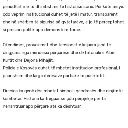
periudhat më të dhimbshme të historisë sonë. Për këtë arsye,
çdo veprim institucional duhet të jetë i matur, transparent
dhe në shërbim të sigurisë së qytetarëve, e jo të perceptohet
si presion politik apo demonstrim force.
Ofendimet, provokimet dhe tensionet e krijuara janë të
dirigjuara nga mendësia përçarëse dhe diktatoriale e Albin
Kurtit dhe Dejona Mihajlit.
Policia e Kosovës duhet të mbetet institucion profesional, i
paanshëm dhe larg interesave partiake te pushtetit.
Drenica ka qenë dhe mbetet simbol i qëndresës dhe dinjitetit
kombëtar. Historia ka treguar se çdo përpjekje për ta
nënshtruar apo përçarë atë ka dështuar.