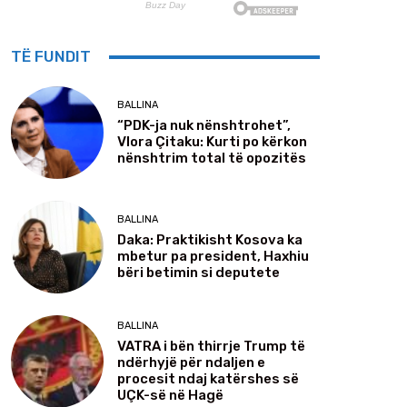
TË FUNDIT
BALLINA
“PDK-ja nuk nënshtrohet”,
Vlora Çitaku: Kurti po kërkon
nënshtrim total të opozitës
BALLINA
Daka: Praktikisht Kosova ka
mbetur pa president, Haxhiu
bëri betimin si deputete
BALLINA
VATRA i bën thirrje Trump të
ndërhyjë për ndaljen e
procesit ndaj katërshes së
UÇK-së në Hagë