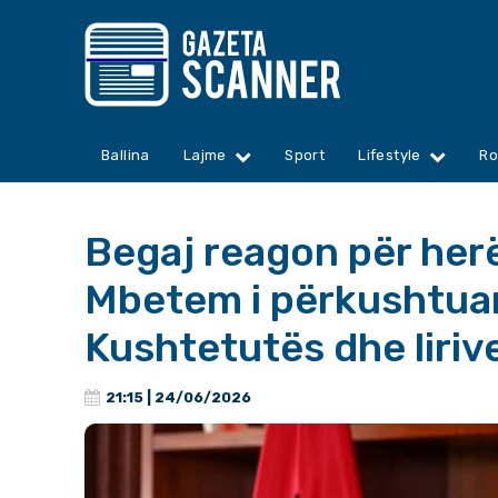
Ballina
Lajme
Sport
Lifestyle
Ro
Begaj reagon për herë
Mbetem i përkushtuar
Kushtetutës dhe liriv
21:15 | 24/06/2026