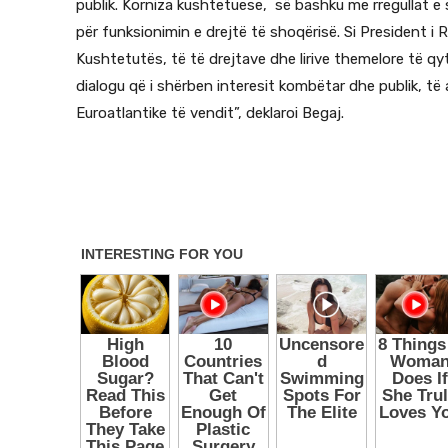
publik. Korniza kushtetuese, së bashku me rregullat e
për funksionimin e drejtë të shoqërisë. Si President i
Kushtetutës, të të drejtave dhe lirive themelore të qy
dialogu që i shërben interesit kombëtar dhe publik, t
Euroatlantike të vendit”, deklaroi Begaj.