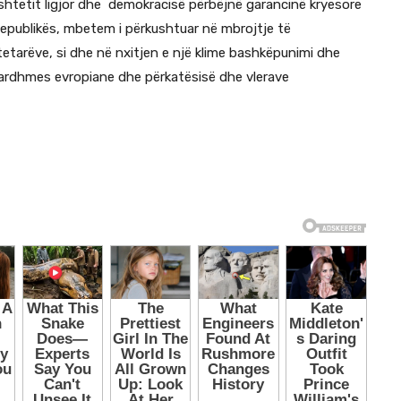
 shtetit ligjor dhe demokracisë përbëjnë garancinë kryesore
 Republikës, mbetem i përkushtuar në mbrojtje të
tetarëve, si dhe në nxitjen e një klime bashkëpunimi dhe
ë ardhmes evropiane dhe përkatësisë dhe vlerave