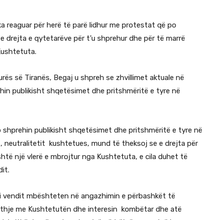
 ka reaguar për herë të parë lidhur me protestat që po
 e drejta e qytetarëve për t’u shprehur dhe për të marrë
Kushtetuta.
urës së Tiranës, Begaj u shpreh se zhvillimet aktuale në
hin publikisht shqetësimet dhe pritshmëritë e tyre në
o shprehin publikisht shqetësimet dhe pritshmëritë e tyre në
 neutralitetit kushtetues, mund të theksoj se e drejta për
shtë një vlerë e mbrojtur nga Kushtetuta, e cila duhet të
it.
m i vendit mbështeten në angazhimin e përbashkët të
puthje me Kushtetutën dhe interesin kombëtar dhe atë