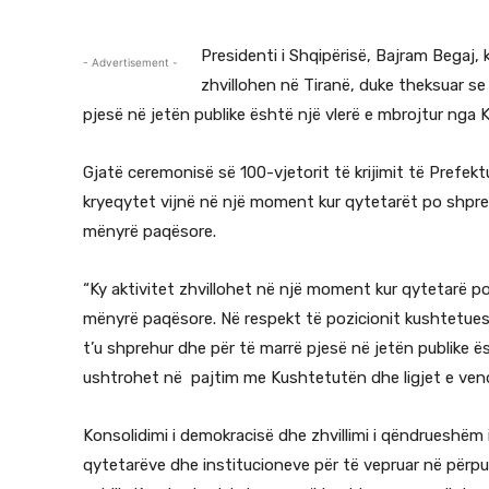
Presidenti i Shqipërisë, Bajram Begaj,
- Advertisement -
zhvillohen në Tiranë, duke theksuar se
pjesë në jetën publike është një vlerë e mbrojtur nga 
Gjatë ceremonisë së 100-vjetorit të krijimit të Prefekt
kryeqytet vijnë në një moment kur qytetarët po shpre
mënyrë paqësore.
“Ky aktivitet zhvillohet në një moment kur qytetarë p
mënyrë paqësore. Në respekt të pozicionit kushtetues,
t’u shprehur dhe për të marrë pjesë në jetën publike ë
ushtrohet në pajtim me Kushtetutën dhe ligjet e vend
Konsolidimi i demokracisë dhe zhvillimi i qëndrueshë
qytetarëve dhe institucioneve për të vepruar në për