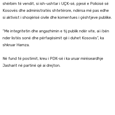
shërbim të vendit, si ish-ushtar i UÇK-së, pjesë e Policisë së
Kosovës dhe administratës shtetërore, ndërsa më pas edhe
si aktivist i shoqërisë civile dhe komentues i çështjeve publike.
“Me integritetin dhe angazhimin e tij publik ndër vite, ai i bën
nder listës sonë dhe përfaqësimit që i duhet Kosovës”, ka
shkruar Hamza.
Në fund të postimit, kreu i PDK-së i ka uruar mirëseardhje
Jasharit në partinë që ai drejton.