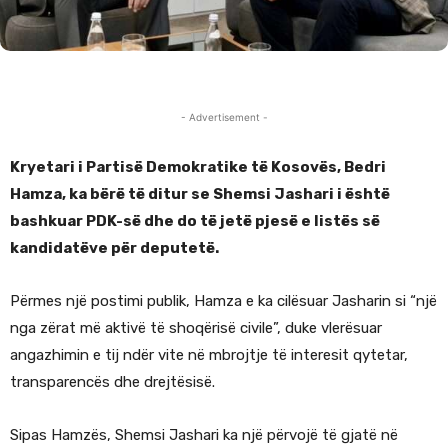
- Advertisement -
Kryetari i Partisë Demokratike të Kosovës, Bedri
Hamza, ka bërë të ditur se Shemsi Jashari i është
bashkuar PDK-së dhe do të jetë pjesë e listës së
kandidatëve për deputetë.
Përmes një postimi publik, Hamza e ka cilësuar Jasharin si “një
nga zërat më aktivë të shoqërisë civile”, duke vlerësuar
angazhimin e tij ndër vite në mbrojtje të interesit qytetar,
transparencës dhe drejtësisë.
Sipas Hamzës, Shemsi Jashari ka një përvojë të gjatë në