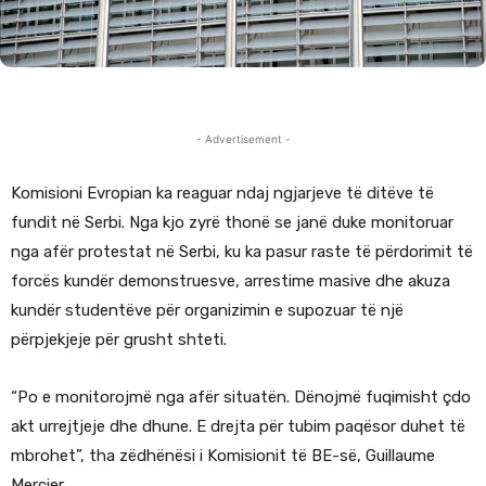
- Advertisement -
Komisioni Evropian ka reaguar ndaj ngjarjeve të ditëve të
fundit në Serbi. Nga kjo zyrë thonë se janë duke monitoruar
nga afër protestat në Serbi, ku ka pasur raste të përdorimit të
forcës kundër demonstruesve, arrestime masive dhe akuza
kundër studentëve për organizimin e supozuar të një
përpjekjeje për grusht shteti.
“Po e monitorojmë nga afër situatën. Dënojmë fuqimisht çdo
akt urrejtjeje dhe dhune. E drejta për tubim paqësor duhet të
mbrohet”, tha zëdhënësi i Komisionit të BE-së, Guillaume
Mercier.