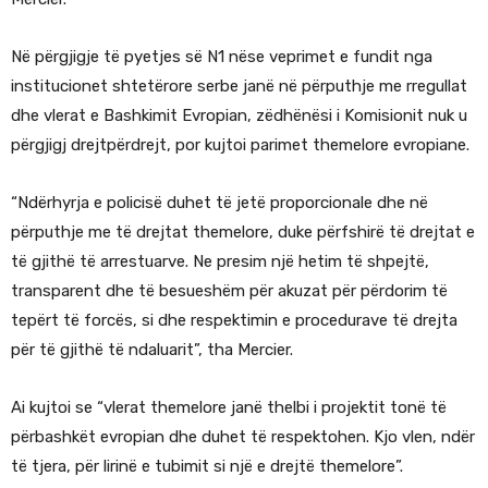
Në përgjigje të pyetjes së N1 nëse veprimet e fundit nga
institucionet shtetërore serbe janë në përputhje me rregullat
dhe vlerat e Bashkimit Evropian, zëdhënësi i Komisionit nuk u
përgjigj drejtpërdrejt, por kujtoi parimet themelore evropiane.
“Ndërhyrja e policisë duhet të jetë proporcionale dhe në
përputhje me të drejtat themelore, duke përfshirë të drejtat e
të gjithë të arrestuarve. Ne presim një hetim të shpejtë,
transparent dhe të besueshëm për akuzat për përdorim të
tepërt të forcës, si dhe respektimin e procedurave të drejta
për të gjithë të ndaluarit”, tha Mercier.
Ai kujtoi se “vlerat themelore janë thelbi i projektit tonë të
përbashkët evropian dhe duhet të respektohen. Kjo vlen, ndër
të tjera, për lirinë e tubimit si një e drejtë themelore”.