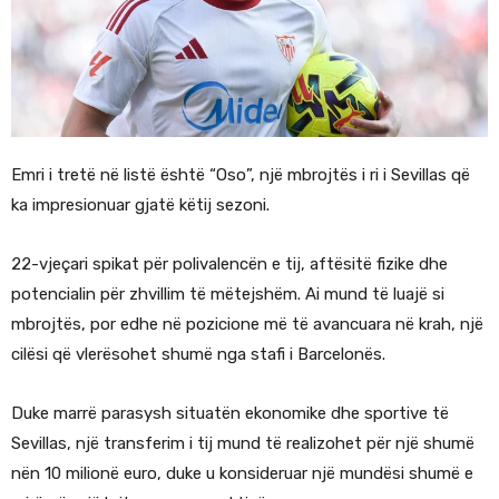
Emri i tretë në listë është “Oso”, një mbrojtës i ri i Sevillas që
ka impresionuar gjatë këtij sezoni.
22-vjeçari spikat për polivalencën e tij, aftësitë fizike dhe
potencialin për zhvillim të mëtejshëm. Ai mund të luajë si
mbrojtës, por edhe në pozicione më të avancuara në krah, një
cilësi që vlerësohet shumë nga stafi i Barcelonës.
Duke marrë parasysh situatën ekonomike dhe sportive të
Sevillas, një transferim i tij mund të realizohet për një shumë
nën 10 milionë euro, duke u konsideruar një mundësi shumë e