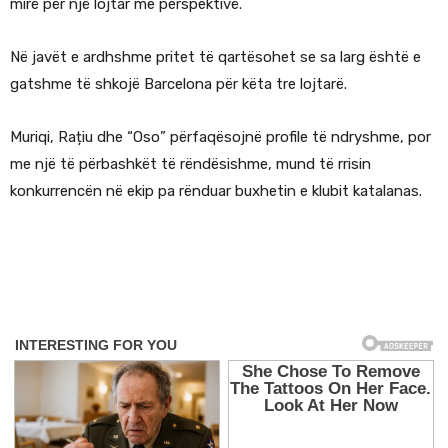
mirë për një lojtar me perspektivë.
Në javët e ardhshme pritet të qartësohet se sa larg është e
gatshme të shkojë Barcelona për këta tre lojtarë.
Muriqi, Rațiu dhe “Oso” përfaqësojnë profile të ndryshme, por
me një të përbashkët të rëndësishme, mund të rrisin
konkurrencën në ekip pa rënduar buxhetin e klubit katalanas.