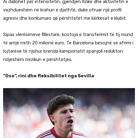
Ai dallohet për intensitetin, gjendjen fizike dhe aktivitetin e
vazhdueshëm në krahun e djathtë, duke ofruar një profil
agresiv dhe konkurrues që përshtatet me kërkesat e klubit.
Sipas vlerësimeve fillestare, kostoja e transferimit të tij mund
të arrijë rreth 20 milionë euro. Te Barcelona besojnë se afrimi i
lojtarëve të njohur brenda kampionatit spanjoll redukton
ndjeshëm rrezikun e përshtatjes.
“Oso”, rini dhe fleksibilitet nga Sevilla