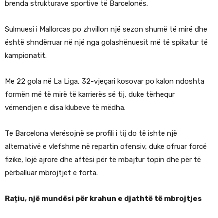
brenda strukturave sportive të Barcelonës.
Sulmuesi i Mallorcas po zhvillon një sezon shumë të mirë dhe
është shndërruar në një nga golashënuesit më të spikatur të
kampionatit.
Me 22 gola në La Liga, 32-vjeçari kosovar po kalon ndoshta
formën më të mirë të karrierës së tij, duke tërhequr
vëmendjen e disa klubeve të mëdha.
Te Barcelona vlerësojnë se profili i tij do të ishte një
alternativë e vlefshme në repartin ofensiv, duke ofruar forcë
fizike, lojë ajrore dhe aftësi për të mbajtur topin dhe për të
përballuar mbrojtjet e forta.
Rațiu, një mundësi për krahun e djathtë të mbrojtjes