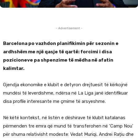
- Advertisement -
Barcelona po vazhdon planifikimin për sezonin e
ardhshëm me një qasje të qartë: forcimi i disa
pozicioneve pa shpenzime të mëdha në afatin
kalimtar.
Gjendja ekonomike e klubit e detyron drejtuesit të kërkojnë
mundësi të leverdishme, ndërsa në La Liga janë identifikuar
disa profile interesante me çmime të arsyeshme.
Në këtë kontekst, në listën e dëshirave të klubit katalanas
përmenden tre emra që mund të transferohen në ‘Camp Nou’
për shuma relativisht modeste: Vedat Muriqi, Andrei Rațiu dhe