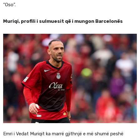
“Oso”.
Muriqi, profili i sulmuesit që i mungon Barcelonës
Emri i Vedat Muriqit ka marrë gjithnjë e më shumë peshë