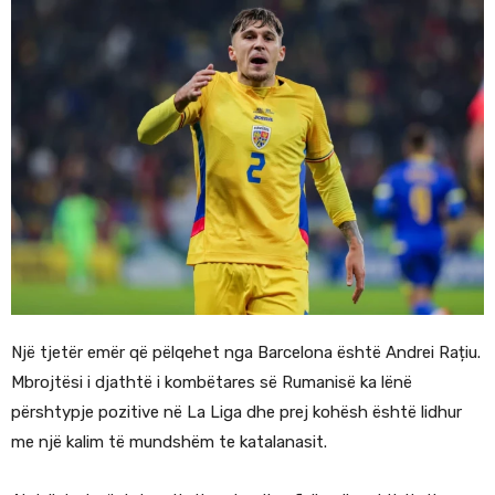
Një tjetër emër që pëlqehet nga Barcelona është Andrei Rațiu.
Mbrojtësi i djathtë i kombëtares së Rumanisë ka lënë
përshtypje pozitive në La Liga dhe prej kohësh është lidhur
me një kalim të mundshëm te katalanasit.