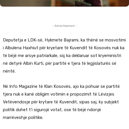
- Advertisement -
Deputetja e LDK-së, Hykmete Bajrami, ka thënë se mosvotimi
i Albulena Haxhiut për kryetare të Kuvendit të Kosovës nuk ka
të bëjë me arsye patriarkale, siç ka deklaruar sot kryeministri
në detyrë Albin Kurti, për partitë e tjera të legjislaturës së
nëntë.
Në Info Magazine të Klan Kosovës, ajo ka pohuar se partitë
tjera nuk e kanë obligim votimin e propozimit të Lëvizjes
Vetëvendosje për krytare të Kuvendit, sipas saj, ky subjekt
politik duhet t’i sigurojë votat, ose të bëjë ndonjë
marrëveshje politike.