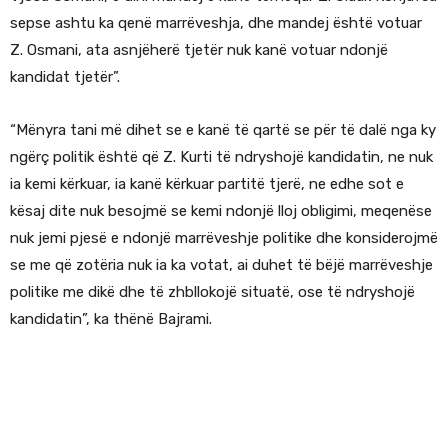
sepse ashtu ka qenë marrëveshja, dhe mandej është votuar
Z. Osmani, ata asnjëherë tjetër nuk kanë votuar ndonjë
kandidat tjetër”.
“Mënyra tani më dihet se e kanë të qartë se për të dalë nga ky
ngërç politik është që Z. Kurti të ndryshojë kandidatin, ne nuk
ia kemi kërkuar, ia kanë kërkuar partitë tjerë, ne edhe sot e
kësaj dite nuk besojmë se kemi ndonjë lloj obligimi, meqenëse
nuk jemi pjesë e ndonjë marrëveshje politike dhe konsiderojmë
se me që zotëria nuk ia ka votat, ai duhet të bëjë marrëveshje
politike me dikë dhe të zhbllokojë situatë, ose të ndryshojë
kandidatin”, ka thënë Bajrami.