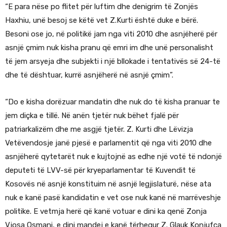
“E para nëse po flitet për luftim dhe denigrim të Zonjës
Haxhiu, unë besoj se këtë vet Z.Kurti është duke e bërë.
Besoni ose jo, në politikë jam nga viti 2010 dhe asnjëherë për
asnjë çmim nuk kisha pranu që emri im dhe unë personalisht
të jem arsyeja dhe subjekti i një bllokade i tentativës së 24-të
dhe të dështuar, kurrë asnjëherë në asnjë çmim”.
“Do e kisha dorëzuar mandatin dhe nuk do të kisha pranuar te
jem diçka e tillë. Në anën tjetër nuk bëhet fjalë për
patriarkalizëm dhe me asgjë tjetër. Z. Kurti dhe Lëvizja
Vetëvendosje janë pjesë e parlamentit që nga viti 2010 dhe
asnjëherë qytetarët nuk e kujtojnë as edhe një votë të ndonjë
deputeti të LVV-së për kryeparlamentar të Kuvendit të
Kosovës në asnjë konstituim në asnjë legjislaturë, nëse ata
nuk e kanë pasë kandidatin e vet ose nuk kanë në marrëveshje
politike. E vetmja herë që kanë votuar e dini ka qenë Zonja
Vjosa Osmani, e dini mandej e kanë tërhequr Z. Glauk Konjufca