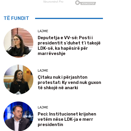
TË FUNDIT
LAJME
Deputetja e VV-së: Posti i
presidentit s’duhet t’i takojë
LDK-së, ka hapësirë për
marrëveshje
LAJME
Çitaku nuk i përjashton
protestat: Ky vend nuk guxon
të shkojë në anarki
LAJME
Peci: Institucionet krijohen
vetëm nëse LDK-ja e merr
presidentin