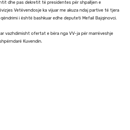
tit dhe pas dekretit të presidentes për shpalljen e
 Lëvizjes Vetëvendosje ka vijuar me akuza ndaj partive të tjera
qëndrimi i është bashkuar edhe deputeti Mefail Bajqinovci.
zuar vazhdimisht ofertat e bëra nga VV-ja për marrëveshje
a shpërndarë Kuvendin.