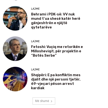
LAJME
Behrami i PDK-së: VV nuk
mund t’ua shesë katër herë
gënjeshtrën e njëjtë
qytetarëve
LAJME
Fetoshi: Vuçiq me retorikën e
Millosheviqit, për projektin e
“Botës Serbe”
LAJME
Shqipëri: E pa konfliktin mes
djalit dhe një personi tjetër,
69-vjeçari pëson arrest
kardiak
Më shumë