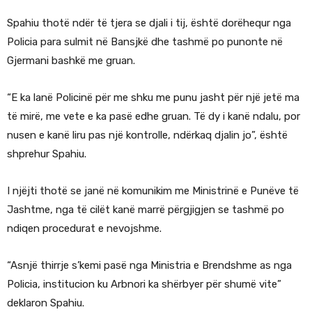
Spahiu thotë ndër të tjera se djali i tij, është dorëhequr nga
Policia para sulmit në Bansjkë dhe tashmë po punonte në
Gjermani bashkë me gruan.
“E ka lanë Policinë për me shku me punu jasht për një jetë ma
të mirë, me vete e ka pasë edhe gruan. Të dy i kanë ndalu, por
nusen e kanë liru pas një kontrolle, ndërkaq djalin jo”, është
shprehur Spahiu.
I njëjti thotë se janë në komunikim me Ministrinë e Punëve të
Jashtme, nga të cilët kanë marrë përgjigjen se tashmë po
ndiqen procedurat e nevojshme.
“Asnjë thirrje s’kemi pasë nga Ministria e Brendshme as nga
Policia, institucion ku Arbnori ka shërbyer për shumë vite”
deklaron Spahiu.