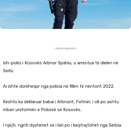
- Advertisement -
Ish-polici i Kosovës Arbnor Spahiu, u arrestua të dielen në
Serbi.
Ai ishte dorëhequr nga policia në fillim të nëntorit 2022.
Kështu ka deklaruar babai i Arbnorit, Fatmiri, i cili po ashtu
mban uniformën e Policisë së Kosovës.
I njëjti, ngriti dyshimet se i biri po i keqtrajtohet nga Serbia.