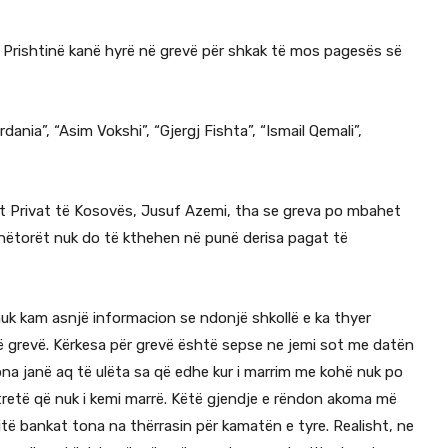
ë Prishtinë kanë hyrë në grevë për shkak të mos pagesës së
ania”, “Asim Vokshi”, “Gjergj Fishta”, “Ismail Qemali”,
rit Privat të Kosovës, Jusuf Azemi, tha se greva po mbahet
unëtorët nuk do të kthehen në punë derisa pagat të
nuk kam asnjë informacion se ndonjë shkollë e ka thyer
ë grevë. Kërkesa për grevë është sepse ne jemi sot me datën
tona janë aq të ulëta sa që edhe kur i marrim me kohë nuk po
 tretë që nuk i kemi marrë. Këtë gjendje e rëndon akoma më
ë bankat tona na thërrasin për kamatën e tyre. Realisht, ne