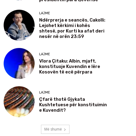
LAJME
Ndërprerja e seancës, Cakolli:
Lejohet kërkimi i kohës
shtesë, por Kurti ka afat deri
nesër në orën 23:59
LAJME
Vlora Çitaku: Albin, mjaft,
konstituoje Kuvendin e lëre
Kosovën të ecë përpara
LAJME
Çfarë thotë Gjykata
Kushtetuese për konstituimin
e Kuvendit?
Më shumë