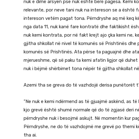
nuk e dimë arsyen pse nuk është bërë pagesa. Kemi k
relevante, por neve tani nuk na intereson se a është 
intereson vetëm pagat tona. Përndryshe aq më keq kët
nga data 11, nuk kanë fare kontratë dhe faktikisht ësh
nuk kemi kontrata, por në fakt krejt ajo çka kemi ne, k
gjitha shkollat në nivel të komunës së Prishtinës dhe p
komunës së Prishtinës. Ata përse ta paguajnë dhe at
mjerueshme, që së paku ta kemi afatin ligjor që duhe
nuk i bëjmë shërbimet tona nëpër të gjitha shkollat në 
Azemi tha se greva do të vazhdojë derisa punëtorët t’i
“Ne nuk e kemi ndërmend as të gjuajmë askënd, as të 
kjo grevë është shumë normale që do të zgjasë deri 
përndryshe nuk i besojmë askujt. Në momentin kur pag
Përndryshe, ne do të vazhdojmë me grevë po themi kë
tha ai.