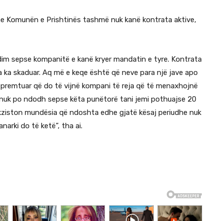
me Komunën e Prishtinës tashmë nuk kanë kontrata aktive,
dim sepse kompanitë e kanë kryer mandatin e tyre. Kontrata
 ka skaduar. Aq më e keqe është që neve para një jave apo
premtuar që do të vijnë kompani të reja që të menaxhojnë
het nuk po ndodh sepse këta punëtorë tani jemi pothuajse 20
 ekziston mundësia që ndoshta edhe gjatë kësaj periudhe nuk
arki do të ketë”, tha ai.