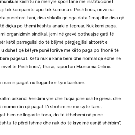
omunikuar kështu në mënyrë spontane me institucionet
faji tek kompanitë apo tek komuna e Prishtinës, neve na
a punëtorë tani, disa shkolla që nga data 1 maj dhe disa që
të diçka po themi kështu anarki e tepruar. Nuk kemi paga,
emi organizimin sindikal, jemi në grevë pothuajse gati të
ër këtë parregullsi do të bëjmë përgjegjësi aktorët e
a u duhet që këtyre punëtorëve me këto paga po thonë të
t bërë pagesat. Këta nuk e kanë bërë dhe normal që edhe ne
nivel të Prishtinës”, tha ai, raporton Ekonomia Online.
 marrin pagat në llogaritë e tyre bankare.
kallim askënd. Vendimi ynë dhe fuqia jonë është greva, dhe
në momentin që pagat t’i shohim ne me sytë tanë,
at bien në llogaritë tona, do të kthehemi në punë.
shtu të përditshme dhe nuk do të kryejmë asnjë shërbim”,