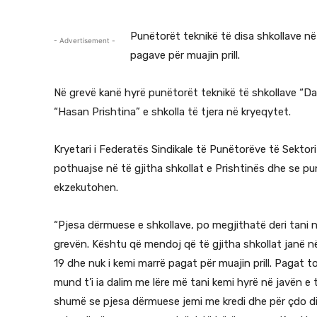
Punëtorët teknikë të disa shkollave n
- Advertisement -
pagave për muajin prill.
Në grevë kanë hyrë punëtorët teknikë të shkollave “Dard
“Hasan Prishtina” e shkolla të tjera në kryeqytet.
Kryetari i Federatës Sindikale të Punëtorëve të Sekto
pothuajse në të gjitha shkollat e Prishtinës dhe se p
ekzekutohen.
“Pjesa dërmuese e shkollave, po megjithatë deri tani 
grevën. Kështu që mendoj që të gjitha shkollat janë n
19 dhe nuk i kemi marrë pagat për muajin prill. Pagat 
mund t’i ia dalim me lëre më tani kemi hyrë në javën e
shumë se pjesa dërmuese jemi me kredi dhe për çdo dit