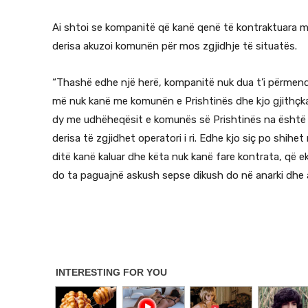
Ai shtoi se kompanitë që kanë qenë të kontraktuara 
derisa akuzoi komunën për mos zgjidhje të situatës.
“Thashë edhe një herë, kompanitë nuk dua t’i përmen
më nuk kanë me komunën e Prishtinës dhe kjo gjithçka
dy me udhëheqësit e komunës së Prishtinës na është 
derisa të zgjidhet operatori i ri. Edhe kjo siç po shi
ditë kanë kaluar dhe këta nuk kanë fare kontrata, që
do ta paguajnë askush sepse dikush do në anarki dhe an