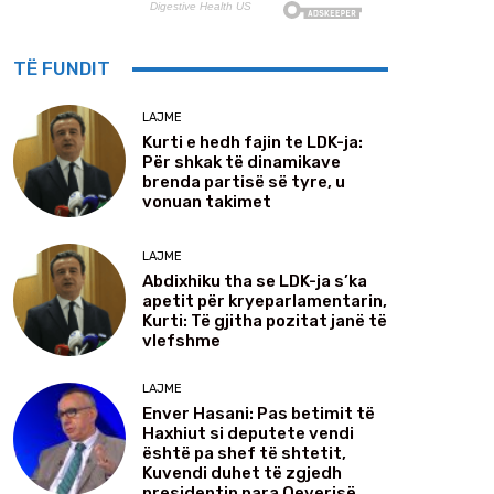
TË FUNDIT
LAJME
Kurti e hedh fajin te LDK-ja:
Për shkak të dinamikave
brenda partisë së tyre, u
vonuan takimet
LAJME
Abdixhiku tha se LDK-ja s’ka
apetit për kryeparlamentarin,
Kurti: Të gjitha pozitat janë të
vlefshme
LAJME
Enver Hasani: Pas betimit të
Haxhiut si deputete vendi
është pa shef të shtetit,
Kuvendi duhet të zgjedh
presidentin para Qeverisë