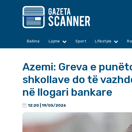
Ballina
Lajme
Sport
Lifestyle
Ro
Azemi: Greva e punët
shkollave do të vazhdo
në llogari bankare
12:20 | 19/05/2026