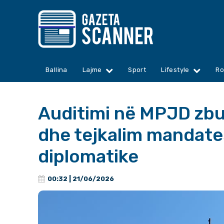
Ballina
Lajme
Sport
Lifestyle
Ro
Auditimi në MPJD zbu
dhe tejkalim mandate
diplomatike
00:32 | 21/06/2026