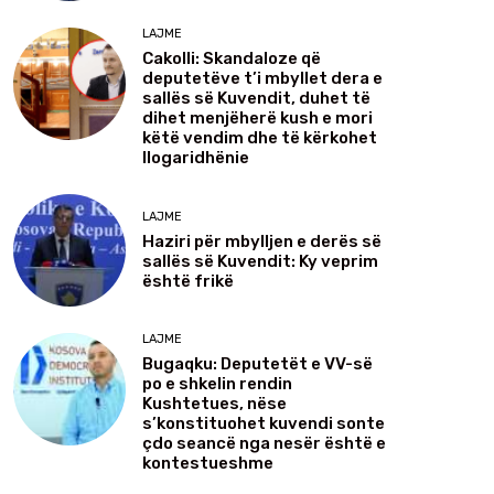
LAJME
Cakolli: Skandaloze që
deputetëve t’i mbyllet dera e
sallës së Kuvendit, duhet të
dihet menjëherë kush e mori
këtë vendim dhe të kërkohet
llogaridhënie
LAJME
Haziri për mbylljen e derës së
sallës së Kuvendit: Ky veprim
është frikë
LAJME
Bugaqku: Deputetët e VV-së
po e shkelin rendin
Kushtetues, nëse
s’konstituohet kuvendi sonte
çdo seancë nga nesër është e
kontestueshme