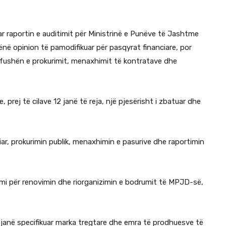
r raportin e auditimit për Ministrinë e Punëve të Jashtme
në opinion të pamodifikuar për pasqyrat financiare, por
ë fushën e prokurimit, menaxhimit të kontratave dhe
 prej të cilave 12 janë të reja, një pjesërisht i zbatuar dhe
ar, prokurimin publik, menaxhimin e pasurive dhe raportimin
rimi për renovimin dhe riorganizimin e bodrumit të MPJD-së,
 janë specifikuar marka tregtare dhe emra të prodhuesve të