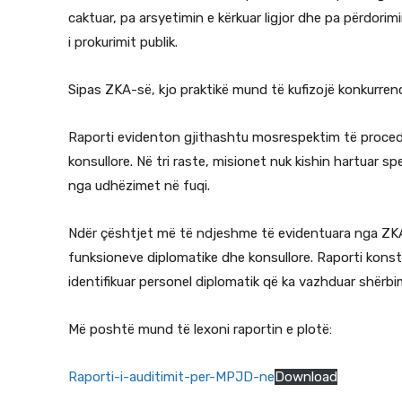
caktuar, pa arsyetimin e kërkuar ligjor dhe pa përdorimi
i prokurimit publik.
Sipas ZKA-së, kjo praktikë mund të kufizojë konkurren
Raporti evidenton gjithashtu mosrespektim të procedu
konsullore. Në tri raste, misionet nuk kishin hartuar spe
nga udhëzimet në fuqi.
Ndër çështjet më të ndjeshme të evidentuara nga ZKA ës
funksioneve diplomatike dhe konsullore. Raporti kons
identifikuar personel diplomatik që ka vazhduar shërbi
Më poshtë mund të lexoni raportin e plotë:
Raporti-i-auditimit-per-MPJD-ne
Download