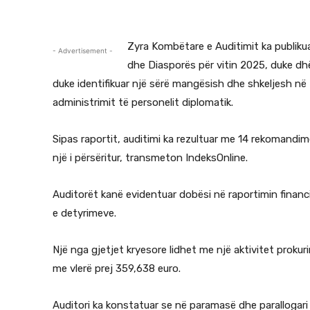
Zyra Kombëtare e Auditimit ka publikua
- Advertisement -
dhe Diasporës për vitin 2025, duke dhë
duke identifikuar një sërë mangësish dhe shkeljesh n
administrimit të personelit diplomatik.
Sipas raportit, auditimi ka rezultuar me 14 rekomandime,
një i përsëritur, transmeton IndeksOnline.
Auditorët kanë evidentuar dobësi në raportimin financi
e detyrimeve.
Një nga gjetjet kryesore lidhet me një aktivitet proku
me vlerë prej 359,638 euro.
Auditori ka konstatuar se në paramasë dhe parallogari