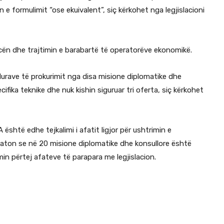
n e formulimit “ose ekuivalent”, siç kërkohet nga legjislacioni
cën dhe trajtimin e barabartë të operatorëve ekonomikë.
rave të prokurimit nga disa misione diplomatike dhe
cifika teknike dhe nuk kishin siguruar tri oferta, siç kërkohet
htë edhe tejkalimi i afatit ligjor për ushtrimin e
taton se në 20 misione diplomatike dhe konsullore është
min përtej afateve të parapara me legjislacion.