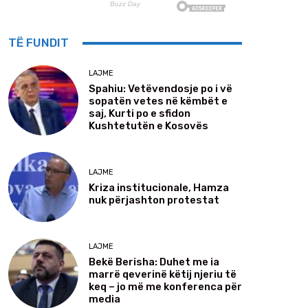
TË FUNDIT
LAJME
Spahiu: Vetëvendosje po i vë
sopatën vetes në këmbët e
saj, Kurti po e sfidon
Kushtetutën e Kosovës
LAJME
Kriza institucionale, Hamza
nuk përjashton protestat
LAJME
Bekë Berisha: Duhet me ia
marrë qeverinë këtij njeriu të
keq – jo më me konferenca për
media