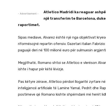
Atletico Madridi ka reaguar ashpë
- Advertisement -
një transferim te Barcelona, duke
raportimet.
Sipas mediave, Alvarez është një nga objektivat kryes
riformësojnë repartin ofensiv. Gazetari italian Fabri
paguajë deri në 100 milionë euro për sulmuesin argjent
Megjithatë, Romano shtoi se Atletico e vlerëson Alvare
ishte i hapur për këtë lëvizje.
Pas këtyre zërave, Atletico përdori llogaritë zyrtare n
inteligjencë artificiale të Lamine Yamal, Pedrit dhe Ra
postimeve që Romano kishte shpërndarë më herët lidh