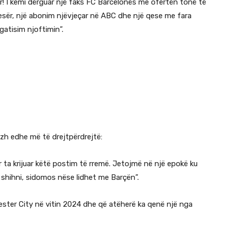
er! I kemi dërguar një faks FC Barcelonës me ofertën tonë të
nesër, një abonim njëvjeçar në ABC dhe një qese me fara
rgatisim njoftimin”.
zh edhe më të drejtpërdrejtë:
ta krijuar këtë postim të rremë. Jetojmë në një epokë ku
 shihni, sidomos nëse lidhet me Barçën”.
ester City në vitin 2024 dhe që atëherë ka qenë një nga