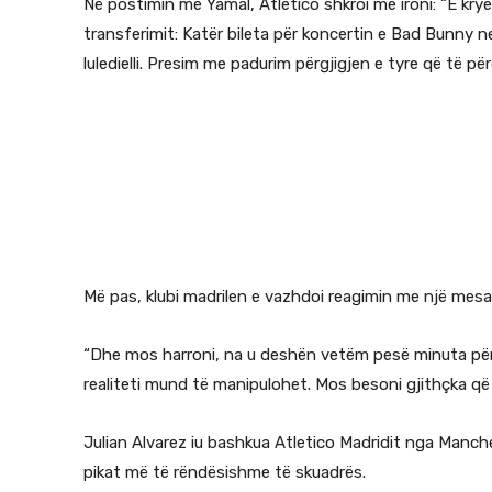
Në postimin me Yamal, Atletico shkroi me ironi: “E kry
transferimit: Katër bileta për koncertin e Bad Bunny 
luledielli. Presim me padurim përgjigjen e tyre që të pë
Më pas, klubi madrilen e vazhdoi reagimin me një mesa
“Dhe mos harroni, na u deshën vetëm pesë minuta për 
realiteti mund të manipulohet. Mos besoni gjithçka që
Julian Alvarez iu bashkua Atletico Madridit nga Manch
pikat më të rëndësishme të skuadrës.