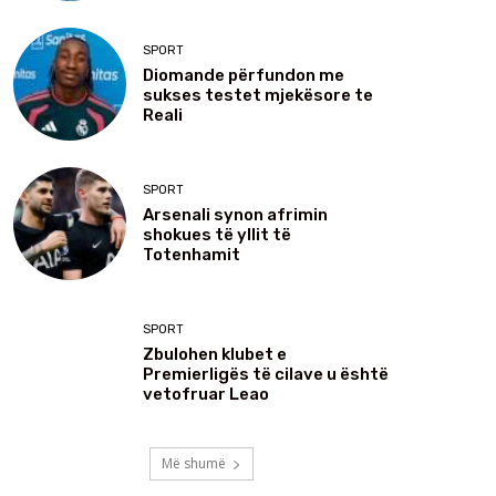
SPORT
Diomande përfundon me
sukses testet mjekësore te
Reali
SPORT
Arsenali synon afrimin
shokues të yllit të
Totenhamit
SPORT
Zbulohen klubet e
Premierligës të cilave u është
vetofruar Leao
Më shumë