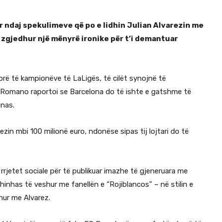
r ndaj spekulimeve që po e lidhin Julian Alvarezin me
 zgjedhur një mënyrë ironike për t’i demantuar
orë të kampionëve të LaLigës, të cilët synojnë të
zio Romano raportoi se Barcelona do të ishte e gatshme të
inas.
zin mbi 100 milionë euro, ndonëse sipas tij lojtari do të
ë rrjetet sociale për të publikuar imazhe të gjeneruara me
phinhas të veshur me fanellën e “Rojiblancos” – në stilin e
ur me Alvarez.