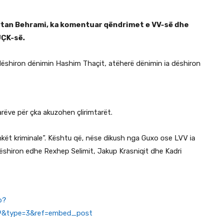
Artan Behrami, ka komentuar qëndrimet e VV-së dhe
UÇK-së.
dëshiron dënimin Hashim Thaçit, atëherë dënimin ia dëshiron
tarëve për çka akuzohen çlirimtarët.
kët kriminale”. Kështu që, nëse dikush nga Guxo ose LVV ia
ëshiron edhe Rexhep Selimit, Jakup Krasniqit dhe Kadri
p?
49&type=3&ref=embed_post