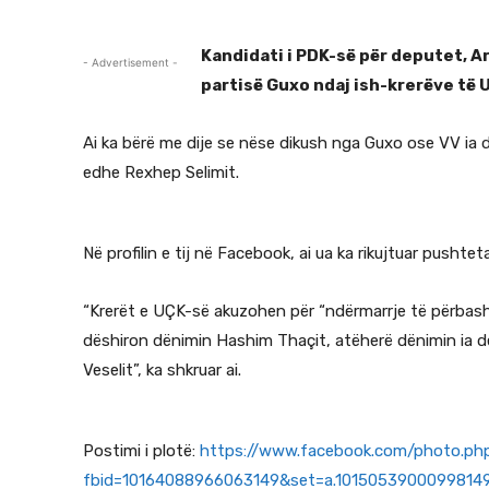
Kandidati i PDK-së për deputet, 
- Advertisement -
partisë Guxo ndaj ish-krerëve të 
Ai ka bërë me dije se nëse dikush nga Guxo ose VV ia 
edhe Rexhep Selimit.
Në profilin e tij në Facebook, ai ua ka rikujtuar pushte
“Krerët e UÇK-së akuzohen për “ndërmarrje të përbash
dëshiron dënimin Hashim Thaçit, atëherë dënimin ia d
Veselit”, ka shkruar ai.
Postimi i plotë:
https://www.facebook.com/photo.ph
fbid=10164088966063149&set=a.101505390009981