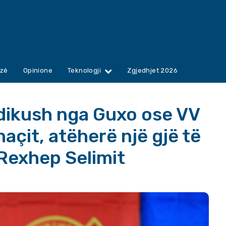
zë
Opinione
Teknologji
Zgjedhjet 2026
dikush nga Guxo ose VV
açit, atëherë një gjë të
 Rexhep Selimit