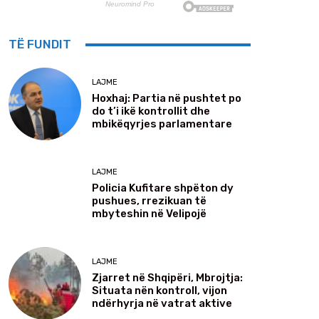
TË FUNDIT
LAJME
Hoxhaj: Partia në pushtet po
do t’i ikë kontrollit dhe
mbikëqyrjes parlamentare
LAJME
Policia Kufitare shpëton dy
pushues, rrezikuan të
mbyteshin në Velipojë
LAJME
Zjarret në Shqipëri, Mbrojtja:
Situata nën kontroll, vijon
ndërhyrja në vatrat aktive