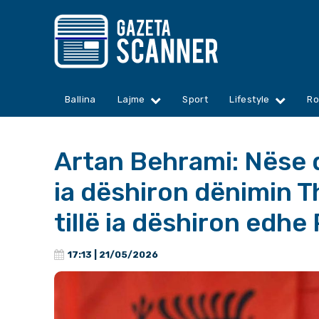
Ballina
Lajme
Sport
Lifestyle
Ro
Artan Behrami: Nëse 
ia dëshiron dënimin Th
tillë ia dëshiron edhe
17:13 | 21/05/2026