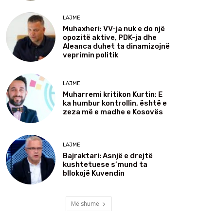
LAJME
Muhaxheri: VV-ja nuk e do një
opozitë aktive, PDK-ja dhe
Aleanca duhet ta dinamizojnë
veprimin politik
LAJME
Muharremi kritikon Kurtin: E
ka humbur kontrollin, është e
zeza më e madhe e Kosovës
LAJME
Bajraktari: Asnjë e drejtë
kushtetuese s’mund ta
bllokojë Kuvendin
Më shumë