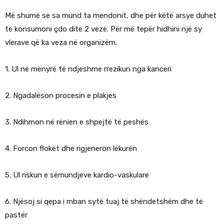
Më shumë se sa mund ta mendonit, dhe për këtë arsye duhet
të konsumoni çdo ditë 2 vezë. Për më tepër hidhini një sy
vlerave që ka veza në organizëm.
1. Ul në mënyrë të ndjeshme rrezikun nga kanceri
2. Ngadalëson procesin e plakjes
3. Ndihmon në rënien e shpejtë të peshës
4. Forcon flokët dhe rigjeneron lëkurën
5. Ul riskun e sëmundjeve kardio-vaskulare
6. Njësoj si qepa i mban sytë tuaj të shëndetshëm dhe të
pastër