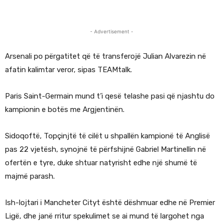
- Advertisement -
Arsenali po përgatitet që të transferojë Julian Alvarezin në
afatin kalimtar veror, sipas TEAMtalk.
Paris Saint-Germain mund t’i qesë telashe pasi që njashtu do
kampionin e botës me Argjentinën.
Sidoqoftë, Topçinjtë të cilët u shpallën kampionë të Anglisë
pas 22 vjetësh, synojnë të përfshijnë Gabriel Martinellin në
ofertën e tyre, duke shtuar natyrisht edhe një shumë të
majmë parash.
Ish-lojtari i Mancheter Cityt është dëshmuar edhe në Premier
Ligë, dhe janë rritur spekulimet se ai mund të largohet nga