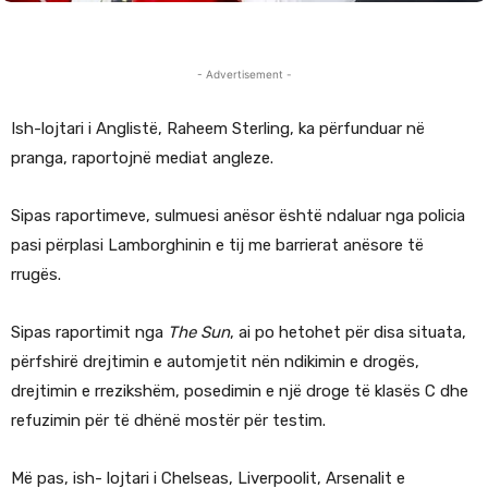
- Advertisement -
Ish-lojtari i Anglistë, Raheem Sterling, ka përfunduar në
pranga, raportojnë mediat angleze.
Sipas raportimeve, sulmuesi anësor është ndaluar nga policia
pasi përplasi Lamborghinin e tij me barrierat anësore të
rrugës.
Sipas raportimit nga
The Sun
, ai po hetohet për disa situata,
përfshirë drejtimin e automjetit nën ndikimin e drogës,
drejtimin e rrezikshëm, posedimin e një droge të klasës C dhe
refuzimin për të dhënë mostër për testim.
Më pas, ish- lojtari i Chelseas, Liverpoolit, Arsenalit e