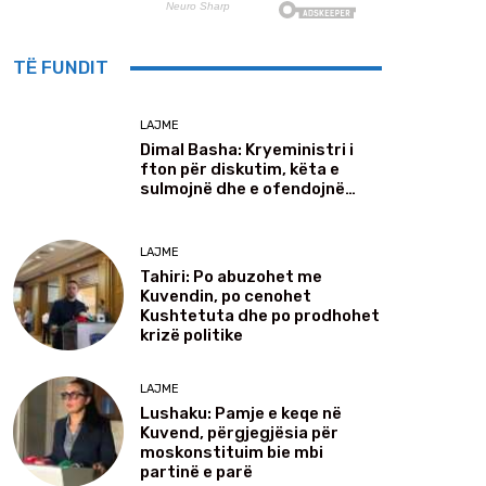
TË FUNDIT
LAJME
Dimal Basha: Kryeministri i
fton për diskutim, këta e
sulmojnë dhe e ofendojnë…
LAJME
Tahiri: Po abuzohet me
Kuvendin, po cenohet
Kushtetuta dhe po prodhohet
krizë politike
LAJME
Lushaku: Pamje e keqe në
Kuvend, përgjegjësia për
moskonstituim bie mbi
partinë e parë