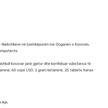
n e Narkotikëve në bashkëpunim me Doganën e Kosovës,
kompetente.
mashkull kosovar janë gjetur dhe konfiskuar substanca të
taminë, 60 copë LSD, 2 gram ketaminë, 25 tableta Xanax
 leje.