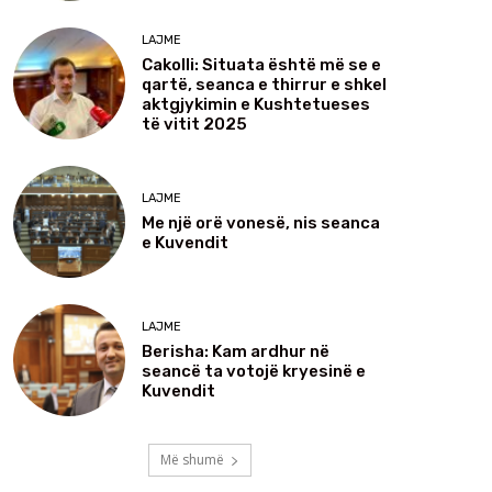
LAJME
Cakolli: Situata është më se e
qartë, seanca e thirrur e shkel
aktgjykimin e Kushtetueses
të vitit 2025
LAJME
Me një orë vonesë, nis seanca
e Kuvendit
LAJME
Berisha: Kam ardhur në
seancë ta votojë kryesinë e
Kuvendit
Më shumë