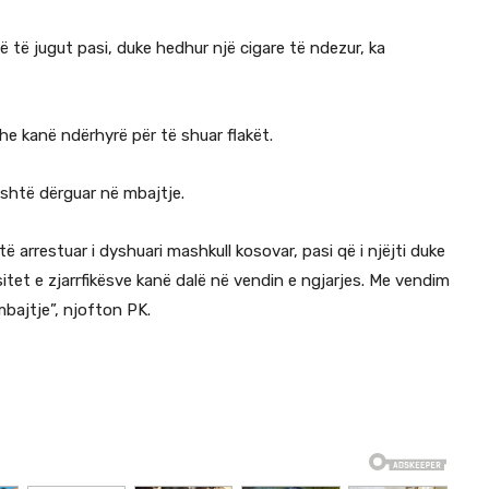
ë të jugut pasi, duke hedhur një cigare të ndezur, ka
dhe kanë ndërhyrë për të shuar flakët.
është dërguar në mbajtje.
të arrestuar i dyshuari mashkull kosovar, pasi që i njëjti duke
sitet e zjarrfikësve kanë dalë në vendin e ngjarjes. Me vendim
mbajtje”, njofton PK.