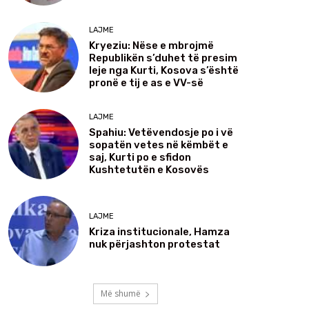
LAJME
Kryeziu: Nëse e mbrojmë
Republikën s’duhet të presim
leje nga Kurti, Kosova s’është
pronë e tij e as e VV-së
LAJME
Spahiu: Vetëvendosje po i vë
sopatën vetes në këmbët e
saj, Kurti po e sfidon
Kushtetutën e Kosovës
LAJME
Kriza institucionale, Hamza
nuk përjashton protestat
Më shumë