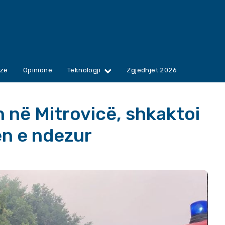
zë
Opinione
Teknologji
Zgjedhjet 2026
 në Mitrovicë, shkaktoi
en e ndezur