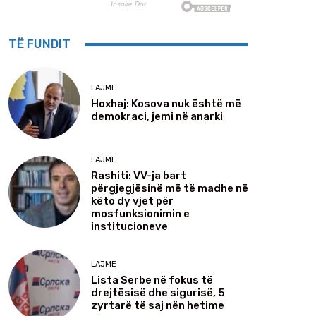
TË FUNDIT
LAJME
Hoxhaj: Kosova nuk është më
demokraci, jemi në anarki
LAJME
Rashiti: VV-ja bart
përgjegjësinë më të madhe në
këto dy vjet për
mosfunksionimin e
institucioneve
LAJME
Lista Serbe në fokus të
drejtësisë dhe sigurisë, 5
zyrtarë të saj nën hetime