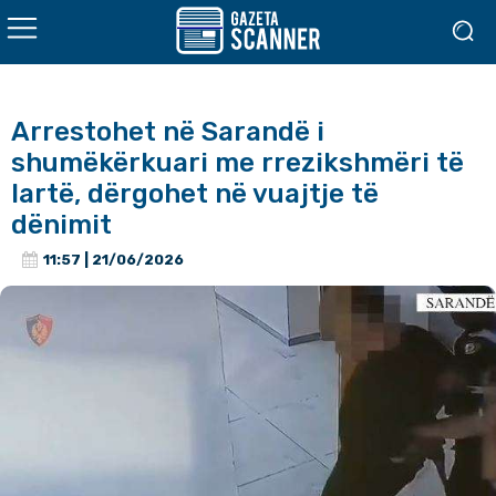
Arrestohet në Sarandë i
shumëkërkuari me rrezikshmëri të
lartë, dërgohet në vuajtje të
dënimit
11:57 | 21/06/2026