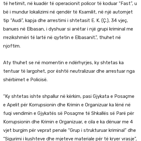
të hetimit, në kuadër të operacionit policor të koduar “Fast”, u
bë i mundur lokalizimi në qendër të Ksamilit, në një automjet
tip “Audi”, kapja dhe arrestimi i shtetasit E. K. (Ç.), 34 vjeç,
banues në Elbasan, i dyshuar si anëtar i një grupi kriminal me
rrezikshmëri të lartë në qytetin e Elbasanit.”, thuhet në
njoftim.
Aty thuhet se në momentin e ndërhyrjes, ky shtetas ka
tentuar të largohet, por është neutralizuar dhe arrestuar nga
shërbimet e Policisë.
“Ky shtetas ishte shpallur në kërkim, pasi Gjykata e Posaçme
e Apelit për Korrupsionin dhe Krimin e Organizuar ka lënë në
fuqi vendimin e Gjykatës së Posaçme të Shkallës së Parë për
Korrupsionin dhe Krimin e Organizuar, e cila e ka dënuar me 4
vjet burgim për veprat penale “Grup i strukturuar kriminal” dhe
“Sigurimi i kushteve dhe mjeteve materiale për të kryer vrasje”,