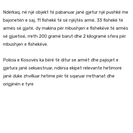
Ndërkaq, në një objekt të pabanuar janë gjetur një pushkë me
bajonetën e saj, 11 fishekë të së njëjtës armë, 33 fishekë të
armës së gjatë, dy makina për mbushjen e fishekëve të armës
së gjuetisë, rreth 200 gramë barut dhe 2 kilogramë sfera për
mbushjen e fishekëve.
Policia e Kosovës ka bërë të ditur se armët dhe pajisjet e
gjetura janë sekuestruar, ndërsa ekipet relevante hetimore
janë duke zhvilluar hetime për të sqaruar rrethanat dhe
origjinën e tyre