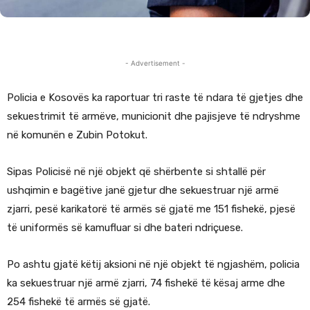
- Advertisement -
Policia e Kosovës ka raportuar tri raste të ndara të gjetjes dhe
sekuestrimit të armëve, municionit dhe pajisjeve të ndryshme
në komunën e Zubin Potokut.
Sipas Policisë në një objekt që shërbente si shtallë për
ushqimin e bagëtive janë gjetur dhe sekuestruar një armë
zjarri, pesë karikatorë të armës së gjatë me 151 fishekë, pjesë
të uniformës së kamufluar si dhe bateri ndriçuese.
Po ashtu gjatë këtij aksioni në një objekt të ngjashëm, policia
ka sekuestruar një armë zjarri, 74 fishekë të kësaj arme dhe
254 fishekë të armës së gjatë.