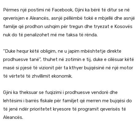
Përmes një postimi në Facebook, Gjini ka bërë të ditur se në
qeverisjen e Aleancës, asnjë pëllëmbë tokë e mbjellë dhe asnjë
familje që prodhon ushqim për tregun dhe tryezat e Kosovës
nuk do të penalizohet më me taksa të rënda.
“Duke hequr këtë obligim, ne u japim mbështetje direkte
prodhuesve tanë”, thuhet në zotimin e tij, duke e cilësuar këtë
masë si pjesë të vizionit për ta kthyer bujqësinë në një motor
të vërtetë të zhvillimit ekonomik.
Gjini ka theksuar se fuqizimi i prodhuesve vendorë dhe
lehtësimi i barrës fiskale për familjet që merren me bujqësi do
të jenë ndër prioritetet kryesore të programit qeverisës të
Aleancës.