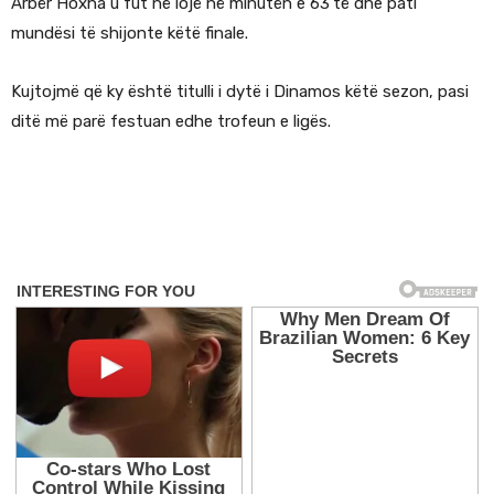
Arbër Hoxha u fut në lojë në minutën e 63’të dhe pati
mundësi të shijonte këtë finale.
Kujtojmë që ky është titulli i dytë i Dinamos këtë sezon, pasi
ditë më parë festuan edhe trofeun e ligës.