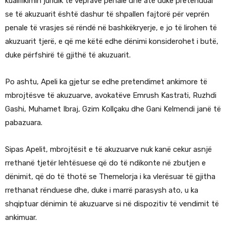
kualifikimin juridik të veprave penale dhe atë duke pretenduar
se të akuzuarit është dashur të shpallen fajtorë për veprën
penale të vrasjes së rëndë në bashkëkryerje, e jo të lirohen të
akuzuarit tjerë, e që me këtë edhe dënimi konsiderohet i butë,
duke përfshirë të gjithë të akuzuarit.
Po ashtu, Apeli ka gjetur se edhe pretendimet ankimore të
mbrojtësve të akuzuarve, avokatëve Emrush Kastrati, Ruzhdi
Gashi, Muhamet Ibraj, Gzim Kollçaku dhe Gani Kelmendi janë të
pabazuara.
Sipas Apelit, mbrojtësit e të akuzuarve nuk kanë cekur asnjë
rrethanë tjetër lehtësuese që do të ndikonte në zbutjen e
dënimit, që do të thotë se Themelorja i ka vlerësuar të gjitha
rrethanat rënduese dhe, duke i marrë parasysh ato, u ka
shqiptuar dënimin të akuzuarve si në dispozitiv të vendimit të
ankimuar.