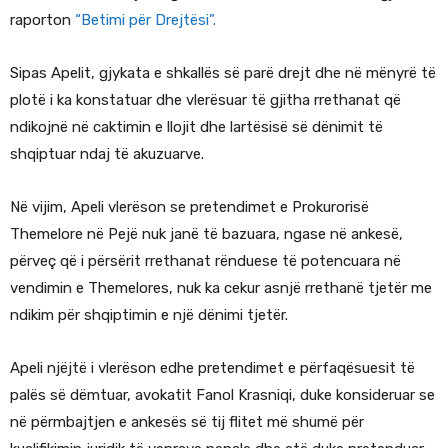
raporton
“Betimi për Drejtësi”.
Sipas Apelit, gjykata e shkallës së parë drejt dhe në mënyrë të
plotë i ka konstatuar dhe vlerësuar të gjitha rrethanat që
ndikojnë në caktimin e llojit dhe lartësisë së dënimit të
shqiptuar ndaj të akuzuarve.
Në vijim, Apeli vlerëson se pretendimet e Prokurorisë
Themelore në Pejë nuk janë të bazuara, ngase në ankesë,
përveç që i përsërit rrethanat rënduese të potencuara në
vendimin e Themelores, nuk ka cekur asnjë rrethanë tjetër me
ndikim për shqiptimin e një dënimi tjetër.
Apeli njëjtë i vlerëson edhe pretendimet e përfaqësuesit të
palës së dëmtuar, avokatit Fanol Krasniqi, duke konsideruar se
në përmbajtjen e ankesës së tij flitet më shumë për