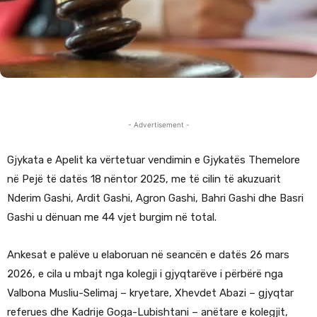
- Advertisement -
Gjykata e Apelit ka vërtetuar vendimin e Gjykatës Themelore
në Pejë të datës 18 nëntor 2025, me të cilin të akuzuarit
Nderim Gashi, Ardit Gashi, Agron Gashi, Bahri Gashi dhe Basri
Gashi u dënuan me 44 vjet burgim në total.
Ankesat e palëve u elaboruan në seancën e datës 26 mars
2026, e cila u mbajt nga kolegji i gjyqtarëve i përbërë nga
Valbona Musliu-Selimaj – kryetare, Xhevdet Abazi – gjyqtar
referues dhe Kadrije Goga-Lubishtani – anëtare e kolegjit,