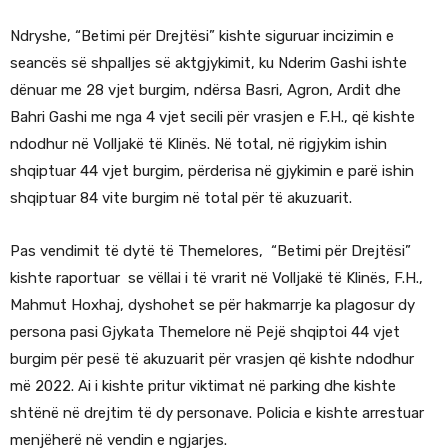
Ndryshe, “Betimi për Drejtësi” kishte siguruar incizimin e
seancës së shpalljes së aktgjykimit, ku Nderim Gashi ishte
dënuar me 28 vjet burgim, ndërsa Basri, Agron, Ardit dhe
Bahri Gashi me nga 4 vjet secili për vrasjen e F.H., që kishte
ndodhur në Volljakë të Klinës. Në total, në rigjykim ishin
shqiptuar 44 vjet burgim, përderisa në gjykimin e parë ishin
shqiptuar 84 vite burgim në total për të akuzuarit.
Pas vendimit të dytë të Themelores, “Betimi për Drejtësi”
kishte raportuar se vëllai i të vrarit në Volljakë të Klinës, F.H.,
Mahmut Hoxhaj, dyshohet se për hakmarrje ka plagosur dy
persona pasi Gjykata Themelore në Pejë shqiptoi 44 vjet
burgim për pesë të akuzuarit për vrasjen që kishte ndodhur
më 2022. Ai i kishte pritur viktimat në parking dhe kishte
shtënë në drejtim të dy personave. Policia e kishte arrestuar
menjëherë në vendin e ngjarjes.