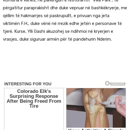
Komuna e Klinës, në parkingun e restorantit “Villa Park”, të
përgatitur paraprakisht dhe duke vepruar në bashkëkryerje, me
qëllim të hakmarrjes së paskrupullt, e privuan nga jeta
viktimën F.H., duke vënë në rrezik edhe jetën e personave të
tjerë. Kurse, Ylli Gashi akuzohej se ndihmoi në kryerjen e
vrasjes, duke siguruar armën për të pandehurin Nderim.