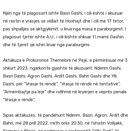
Njëri nga të plagosurit ishte Basri Gashi, i cili është i akuzuar
në rastin e vrasjes së vëllait të Hoxhajt dhe i cili më 17 tetor,
pas shpalljes së aktgjykimit, u lirua nga masa e paraburgimit. I
plagosuri tjetër ishte A.U., i cili kishte shkuar t’i marrë Gashin
dhe të tjerët që ishin liruar nga paraburgimi.
Aktakuza e Prokurorisë Themelore në Pejë, e përmirësuar më 3
shkurt 2023, ngarkonte gjashtë të akuzuarit: Nderim Gashi,
Basri Gashi, Agron Gashi, Ardit Gashi, Bahri Gashi dhe Ylli
Gashi, për “Vrasje të rëndë”, “Vrasje të rëndë në tentativë”,
“Armëmbajtje pa leje” dhe ndihmë në kryerjen e veprës penale
“Vrasje e rëndë”.
Sipas aktakuzës, të pandehurit Nderim, Basri, Agron, Ardit dhe
Bahri, më 28 prill 2022, rreth orës 20:30, në fshatin Volljakë,