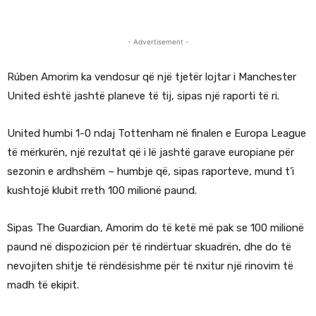
- Advertisement -
Rúben Amorim ka vendosur që një tjetër lojtar i Manchester
United është jashtë planeve të tij, sipas një raporti të ri.
United humbi 1-0 ndaj Tottenham në finalen e Europa League
të mërkurën, një rezultat që i lë jashtë garave europiane për
sezonin e ardhshëm – humbje që, sipas raporteve, mund t’i
kushtojë klubit rreth 100 milionë paund.
Sipas The Guardian, Amorim do të ketë më pak se 100 milionë
paund në dispozicion për të rindërtuar skuadrën, dhe do të
nevojiten shitje të rëndësishme për të nxitur një rinovim të
madh të ekipit.