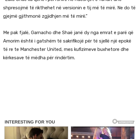
shpresojmë të rikthehet në versionin e tij më të mirë. Ne do të
gjejmë gjithmonë zgjidhjen më të mirë.”
Me pak fjalë, Garnacho dhe Shaë janë dy nga emrat e parë që
Amorim është i gatshëm të sakrifikojë për të sjellë një epokë
të re te Manchester United, mes kufizimeve buxhetore dhe
kërkesave të mëdha për rindërtim.