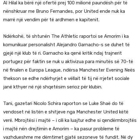
Al Hilal ka bërë një ofertë prej 100 milionë paundësh për të
nënshkruar me Bruno Fernandes, por United ende nuk ka
marrë një vendim për të ardhmen e kapitenit.
Ndërkohë, të shtunën The Athletic raportoi se Amorim i ka
komunikuar personalisht Alejandro Garnacho-s se duhet të
gjejë një klub të ri. Garnacho ka qenë kritik ndaj trajnerit
portugez për faktin se nuk u aktivizua para minutës së 70-të
në finalen e Europa League, ndërsa Manchester Evening Neës
thekson se edhe ndërhyrjet e vëllait të tij në rrjetet sociale
janë kthyer në një shqetësim serioz për klubin.
Tani, gazetari Nicolo Schira raporton se Luke Shaë do të
vendoset në listën e shitjeve nga Manchester United këtë
verë. Mbrojtësi i majtë – i cili ka luajtur edhe si qendërmbrojtës
i majtë nën drejtimin e Amorim – ka pasur probleme të
vazhdueshme me dëmtimet gjatë sezoneve të fundit. Në dy