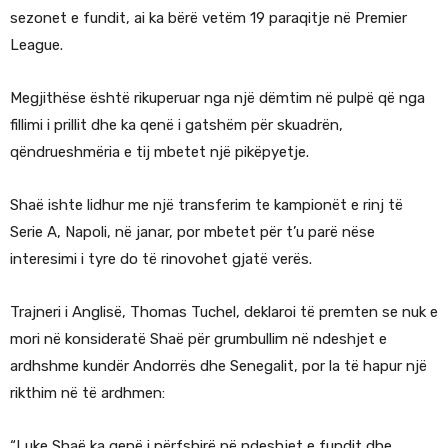
sezonet e fundit, ai ka bërë vetëm 19 paraqitje në Premier
League.
Megjithëse është rikuperuar nga një dëmtim në pulpë që nga
fillimi i prillit dhe ka qenë i gatshëm për skuadrën,
qëndrueshmëria e tij mbetet një pikëpyetje.
Shaë ishte lidhur me një transferim te kampionët e rinj të
Serie A, Napoli, në janar, por mbetet për t’u parë nëse
interesimi i tyre do të rinovohet gjatë verës.
Trajneri i Anglisë, Thomas Tuchel, deklaroi të premten se nuk e
mori në konsideratë Shaë për grumbullim në ndeshjet e
ardhshme kundër Andorrës dhe Senegalit, por la të hapur një
rikthim në të ardhmen:
“Luke Shaë ka qenë i përfshirë në ndeshjet e fundit dhe