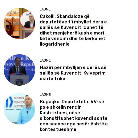
LAJME
Cakolli: Skandaloze që
deputetëve t’i mbyllet dera e
sallës së Kuvendit, duhet të
dihet menjëherë kush e mori
këtë vendim dhe të kërkohet
llogaridhënie
LAJME
Haziri për mbylljen e derës së
sallës së Kuvendit: Ky veprim
është frikë
LAJME
Bugaqku: Deputetët e VV-së
po e shkelin rendin
Kushtetues, nëse
s’konstituohet kuvendi sonte
çdo seancë nga nesër është e
kontestueshme