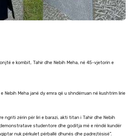
eronjtë e kombit, Tahir dhe Nebih Meha, në 45-vjetorin e
e Nebih Meha janë dy emra që u shndërruan në kushtrim lirie
 ngriti zërin për liri e barazi, akti titan i Tahir dhe Nebih
demonstratave studentore dhe goditja më e rëndë kundër
qiptar nuk përkulet përballë dhunës dhe padrejtësisë”.