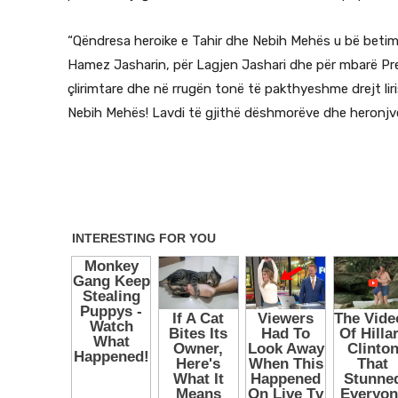
“Qëndresa heroike e Tahir dhe Nebih Mehës u bë beti
Hamez Jasharin, për Lagjen Jashari dhe për mbarë Pre
çlirimtare dhe në rrugën tonë të pakthyeshme drejt lir
Nebih Mehës! Lavdi të gjithë dëshmorëve dhe heronjve 