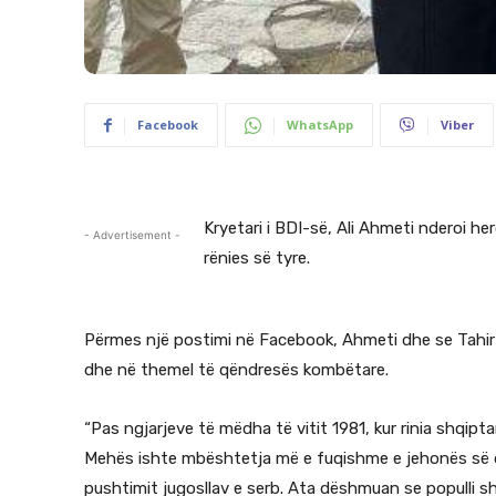
Facebook
WhatsApp
Viber
Kryetari i BDI-së, Ali Ahmeti nderoi h
- Advertisement -
rënies së tyre.
Përmes një postimi në Facebook, Ahmeti dhe se Tahir 
dhe në themel të qëndresës kombëtare.
“Pas ngjarjeve të mëdha të vitit 1981, kur rinia shqiptare
Mehës ishte mbështetja më e fuqishme e jehonës së 
pushtimit jugosllav e serb. Ata dëshmuan se populli sh