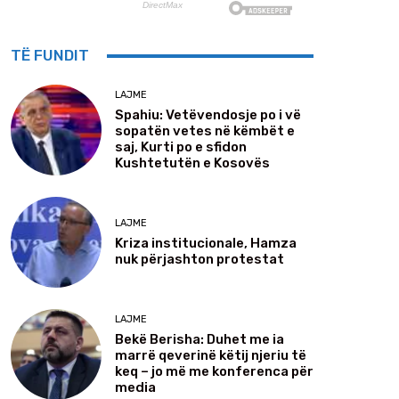
TË FUNDIT
LAJME
Spahiu: Vetëvendosje po i vë
sopatën vetes në këmbët e
saj, Kurti po e sfidon
Kushtetutën e Kosovës
LAJME
Kriza institucionale, Hamza
nuk përjashton protestat
LAJME
Bekë Berisha: Duhet me ia
marrë qeverinë këtij njeriu të
keq – jo më me konferenca për
media