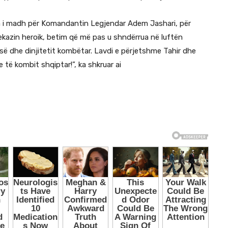
m i madh për Komandantin Legjendar Adem Jashari, për
kazin heroik, betim që më pas u shndërrua në luftën
isë dhe dinjitetit kombëtar. Lavdi e përjetshme Tahir dhe
të kombit shqiptar!”, ka shkruar ai