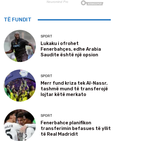
TË FUNDIT
SPORT
Lukaku i ofrohet
Fenerbahçes, edhe Arabia
Saudite është një opsion
SPORT
Merr fund kriza tek Al-Nassr,
tashmë mund të transferojë
lojtar këtë merkato
SPORT
Fenerbahce planifikon
transferimin befasues të yllit
të Real Madridit