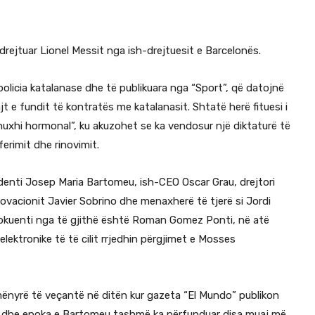
rejtuar Lionel Messit nga ish-drejtuesit e Barcelonës.
policia katalanase dhe të publikuara nga “Sport”, që datojnë
ajt e fundit të kontratës me katalanasit. Shtatë herë fituesi i
xhuxhi hormonal”, ku akuzohet se ka vendosur një diktaturë të
erimit dhe rinovimit.
enti Josep Maria Bartomeu, ish-CEO Oscar Grau, drejtori
novacionit Javier Sobrino dhe menaxherë të tjerë si Jordi
elokuenti nga të gjithë është Roman Gomez Ponti, në atë
elektronike të të cilit rrjedhin përgjimet e Mosses
ënyrë të veçantë në ditën kur gazeta “El Mundo” publikon
021 dhe epoka e Bartomeu tashmë ka përfunduar disa muaj më