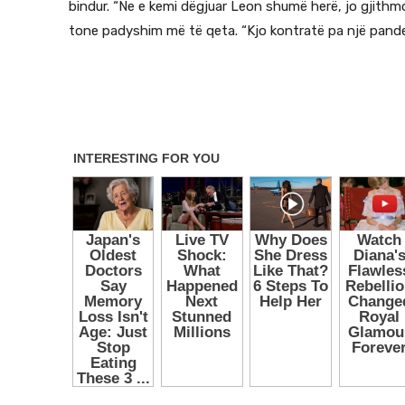
bindur. “Ne e kemi dëgjuar Leon shumë herë, jo gjithmo
tone padyshim më të qeta. “Kjo kontratë pa një pande