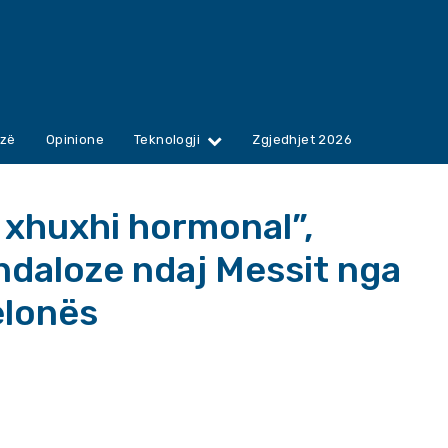
zë
Opinione
Teknologji
Zgjedhjet 2026
e xhuxhi hormonal”,
ndaloze ndaj Messit nga
elonës