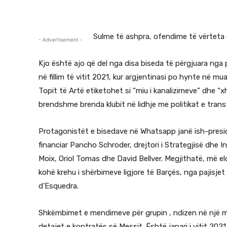
Sulme të ashpra, ofendime të vërteta d
- Advertisement -
Kjo është ajo që del nga disa biseda të përgjuara nga 
në fillim të vitit 2021, kur argjentinasi po hynte në mu
Topit të Artë etiketohet si “miu i kanalizimeve” dhe “
brendshme brenda klubit në lidhje me politikat e transf
Protagonistët e bisedave në Whatsapp janë ish-presid
financiar Pancho Schroder, drejtori i Strategjisë dhe I
Moix, Oriol Tomas dhe David Bellver. Megjithatë, më 
kohë krehu i shërbimeve ligjore të Barçës, nga pajisjet 
d’Esquedra.
Shkëmbimet e mendimeve për grupin , ndizen në një m
detajet e kontratës së Messit. Është janari i vitit 2