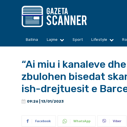
Ballina
Lajme
Sport
Lifestyle
Ro
“Ai miu i kanaleve dh
zbulohen bisedat ska
ish-drejtuesit e Barc
09:26 | 13/01/2023
Facebook
WhatsApp
Viber