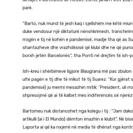
parë.
“Barto, nuk mund të jesh kaq i sjellshëm me këtë miun e
duke vendosur një diktaturë nënshkrimesh, transferime
rrogën e tij në kohën e pandemisë, madje tha që as Sua
shantazheve dhe vrazhdësisë që klubi dhe ne që puno
borxh jetën Barcelonës”, tha Ponti në drejtim të ish-p
Ish-kreu i shërbimeve ligjore Blaugrana më pas zbulon
ulte pagën e tij dhe të mikut të tij Suarez: “Kur gjërat
pandemisë) ju merrni mesazhin mitik: ‘President, uli rr
shpresojmë që ai të kalbet mes indiferencës së njerëz
Bartomeu nuk distancohet nga kolegu i tij : “Jam dakor
artikulli (ai i El Mundo) dëmton imazhin e klubit”. Në b
Laporta ai që ka nxjerrë në media të dhënat nga kont