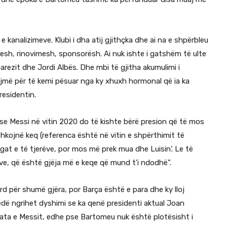
 kanalizimeve. Klubi i dha atij gjithçka dhe ai na e shpërbleu
sh, rinovimesh, sponsorësh. Ai nuk ishte i gatshëm të ulte
rezit dhe Jordi Albës. Dhe mbi të gjitha akumulimi i
jmë për të kemi pësuar nga ky xhuxh hormonal që ia ka
residentin.
 se Messi në vitin 2020 do të kishte bërë presion që të mos
 shkojnë keq (referenca është në vitin e shpërthimit të
ogat e të tjerëve, por mos më prek mua dhe Luisin’. Le të
ve, që është gjëja më e keqe që mund t’i ndodhë”.
d për shumë gjëra, por Barça është e para dhe ky lloj
isedë ngrihet dyshimi se ka qenë presidenti aktual Joan
rata e Messit, edhe pse Bartomeu nuk është plotësisht i