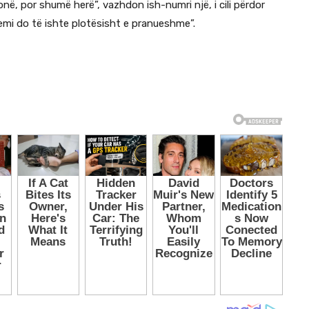
në, por shumë herë”, vazhdon ish-numri një, i cili përdor
mi do të ishte plotësisht e pranueshme”.