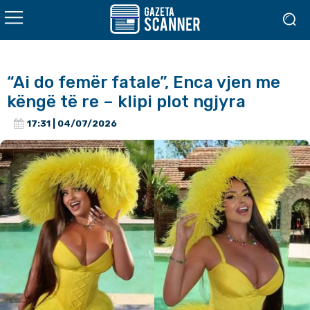
“Ai do femër fatale”, Enca vjen me
këngë të re – klipi plot ngjyra
17:31 | 04/07/2026