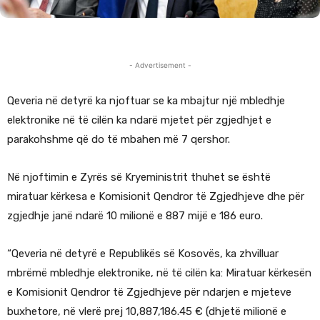
- Advertisement -
Qeveria në detyrë ka njoftuar se ka mbajtur një mbledhje
elektronike në të cilën ka ndarë mjetet për zgjedhjet e
parakohshme që do të mbahen më 7 qershor.
Në njoftimin e Zyrës së Kryeministrit thuhet se është
miratuar kërkesa e Komisionit Qendror të Zgjedhjeve dhe për
zgjedhje janë ndarë 10 milionë e 887 mijë e 186 euro.
“Qeveria në detyrë e Republikës së Kosovës, ka zhvilluar
mbrëmë mbledhje elektronike, në të cilën ka: Miratuar kërkesën
e Komisionit Qendror të Zgjedhjeve për ndarjen e mjeteve
buxhetore, në vlerë prej 10,887,186.45 € (dhjetë milionë e