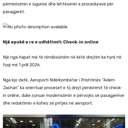
përmirësimin e sigurisë dhe lehtësimin e procedurave për
pasagjerët.
Një epokë e re e udhëtimit: Check-in online
Një nga hapat më të rëndësishëm në këtë drejtim ka hyrë në
fuqi më 1 prill 2026.
Nga kjo datë, Aeroporti Ndërkombëtar i Prishtinës “Adem
Jashari” ka orientuar proceset e tij drejt përdorimit të check-
in online, duke synuar modernizimin e përvojës së pasagjerëve
dhe reduktimin e kohës së pritjes në aeroport.