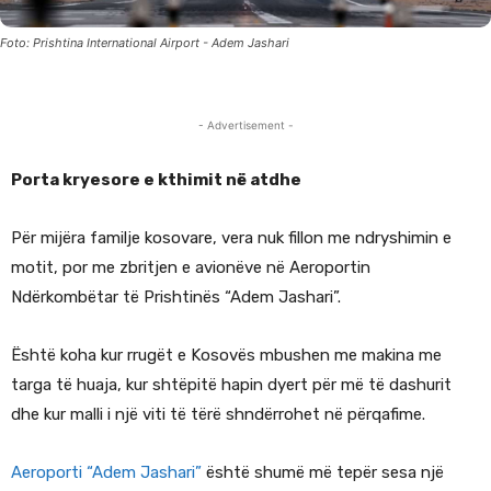
Foto: Prishtina International Airport - Adem Jashari
- Advertisement -
Porta kryesore e kthimit në atdhe
Për mijëra familje kosovare, vera nuk fillon me ndryshimin e
motit, por me zbritjen e avionëve në Aeroportin
Ndërkombëtar të Prishtinës “Adem Jashari”.
Është koha kur rrugët e Kosovës mbushen me makina me
targa të huaja, kur shtëpitë hapin dyert për më të dashurit
dhe kur malli i një viti të tërë shndërrohet në përqafime.
Aeroporti “Adem Jashari”
është shumë më tepër sesa një