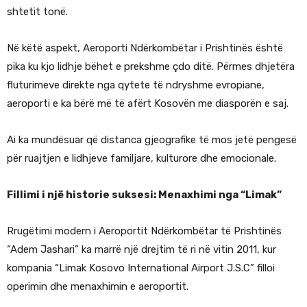
shtetit tonë.
Në këtë aspekt, Aeroporti Ndërkombëtar i Prishtinës është
pika ku kjo lidhje bëhet e prekshme çdo ditë. Përmes dhjetëra
fluturimeve direkte nga qytete të ndryshme evropiane,
aeroporti e ka bërë më të afërt Kosovën me diasporën e saj.
Ai ka mundësuar që distanca gjeografike të mos jetë pengesë
për ruajtjen e lidhjeve familjare, kulturore dhe emocionale.
Fillimi i një historie suksesi: Menaxhimi nga “Limak”
Rrugëtimi modern i Aeroportit Ndërkombëtar të Prishtinës
“Adem Jashari” ka marrë një drejtim të ri në vitin 2011, kur
kompania “Limak Kosovo International Airport J.S.C” filloi
operimin dhe menaxhimin e aeroportit.