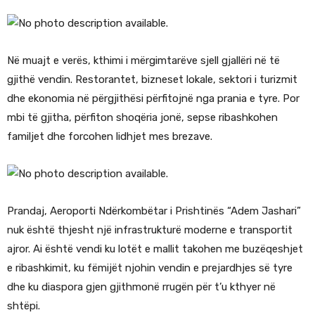
Në muajt e verës, kthimi i mërgimtarëve sjell gjallëri në të
gjithë vendin. Restorantet, bizneset lokale, sektori i turizmit
dhe ekonomia në përgjithësi përfitojnë nga prania e tyre. Por
mbi të gjitha, përfiton shoqëria jonë, sepse ribashkohen
familjet dhe forcohen lidhjet mes brezave.
Prandaj, Aeroporti Ndërkombëtar i Prishtinës “Adem Jashari”
nuk është thjesht një infrastrukturë moderne e transportit
ajror. Ai është vendi ku lotët e mallit takohen me buzëqeshjet
e ribashkimit, ku fëmijët njohin vendin e prejardhjes së tyre
dhe ku diaspora gjen gjithmonë rrugën për t’u kthyer në
shtëpi.