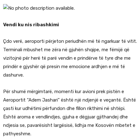
Vendi ku nis ribashkimi
Çdo verë, aeroporti përjeton periudhën më të ngarkuar të vitit.
Terminali mbushet me zëra në gjuhën shqipe, me fëmijë që
vizitojnë për herë të parë vendin e prindërve të tyre dhe me
prindër e gjyshër që presin me emocione ardhjen e më të
dashurve.
Për shumë mërgimtarë, momenti kur avioni prek pistën e
Aeroportit “Adem Jashari” është një ndjenjë e veçantë. Është
çasti kur udhëtimi përfundon dhe fillon rikthimi në shtëpi.
Është aroma e vendlindjes, gjuha e dëgjuar gjithandej dhe
ndjesia se, pavarësisht largësisë, lidhja me Kosovën mbetet e
pathyeshme.