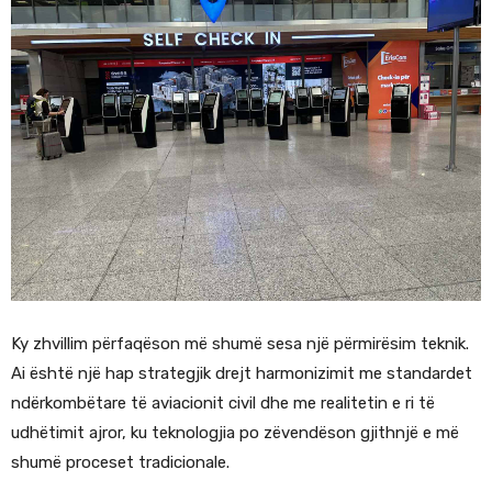
Ky zhvillim përfaqëson më shumë sesa një përmirësim teknik.
Ai është një hap strategjik drejt harmonizimit me standardet
ndërkombëtare të aviacionit civil dhe me realitetin e ri të
udhëtimit ajror, ku teknologjia po zëvendëson gjithnjë e më
shumë proceset tradicionale.