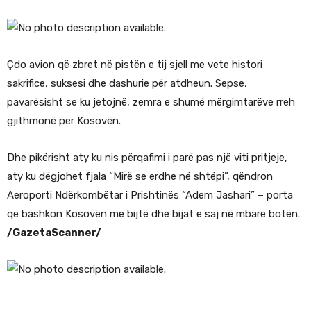
Çdo avion që zbret në pistën e tij sjell me vete histori
sakrifice, suksesi dhe dashurie për atdheun. Sepse,
pavarësisht se ku jetojnë, zemra e shumë mërgimtarëve rreh
gjithmonë për Kosovën.
Dhe pikërisht aty ku nis përqafimi i parë pas një viti pritjeje,
aty ku dëgjohet fjala “Mirë se erdhe në shtëpi”, qëndron
Aeroporti Ndërkombëtar i Prishtinës “Adem Jashari” – porta
që bashkon Kosovën me bijtë dhe bijat e saj në mbarë botën.
/GazetaScanner/