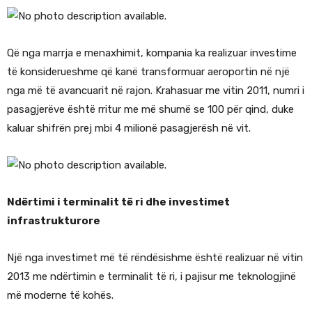
Që nga marrja e menaxhimit, kompania ka realizuar investime
të konsiderueshme që kanë transformuar aeroportin në një
nga më të avancuarit në rajon. Krahasuar me vitin 2011, numri i
pasagjerëve është rritur me më shumë se 100 për qind, duke
kaluar shifrën prej mbi 4 milionë pasagjerësh në vit.
Ndërtimi i terminalit të ri dhe investimet
infrastrukturore
Një nga investimet më të rëndësishme është realizuar në vitin
2013 me ndërtimin e terminalit të ri, i pajisur me teknologjinë
më moderne të kohës.