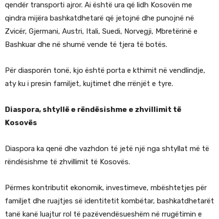
qendër transporti ajror. Ai është ura që lidh Kosovën me
qindra mijëra bashkatdhetarë që jetojnë dhe punojnë në
Zvicër, Gjermani, Austri, Itali, Suedi, Norvegji, Mbretërinë e
Bashkuar dhe në shumë vende të tjera të botës.
Për diasporën tonë, kjo është porta e kthimit në vendlindje,
aty ku i presin familjet, kujtimet dhe rrënjët e tyre.
Diaspora, shtyllë e rëndësishme e zhvillimit të
Kosovës
Diaspora ka qenë dhe vazhdon të jetë një nga shtyllat më të
rëndësishme të zhvillimit të Kosovës.
Përmes kontributit ekonomik, investimeve, mbështetjes për
familjet dhe ruajtjes së identitetit kombëtar, bashkatdhetarët
tanë kanë luajtur rol të pazëvendësueshëm në rrugëtimin e