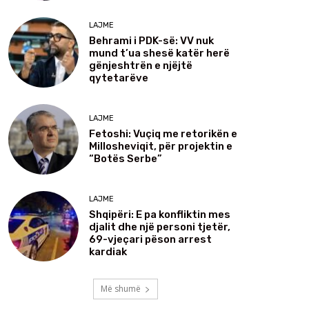
LAJME
Behrami i PDK-së: VV nuk
mund t’ua shesë katër herë
gënjeshtrën e njëjtë
qytetarëve
LAJME
Fetoshi: Vuçiq me retorikën e
Millosheviqit, për projektin e
“Botës Serbe”
LAJME
Shqipëri: E pa konfliktin mes
djalit dhe një personi tjetër,
69-vjeçari pëson arrest
kardiak
Më shumë