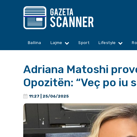
Ballina
Lajme
Sport
Lifestyle
Ro
Adriana Matoshi provo
Opozitën: “Veç po iu 
11:27 | 25/06/2025