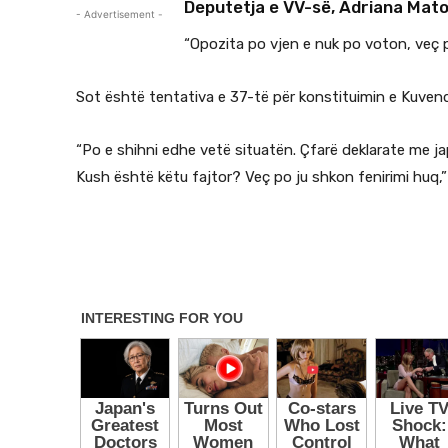
Deputetja e VV-së, Adriana Matos
- Advertisement -
“Opozita po vjen e nuk po voton, veç p
Sot është tentativa e 37-të për konstituimin e Kuvend
“Po e shihni edhe vetë situatën. Çfarë deklarate me j
Kush është këtu fajtor? Veç po ju shkon fenirimi huq,”