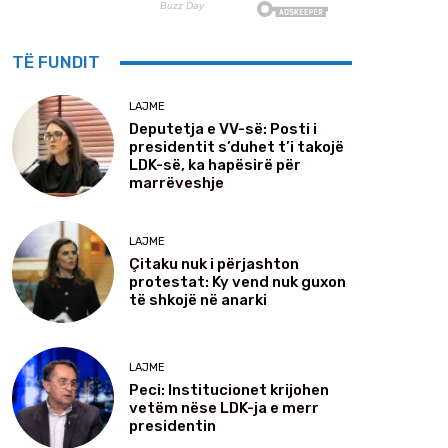
TË FUNDIT
LAJME
Deputetja e VV-së: Posti i
presidentit s’duhet t’i takojë
LDK-së, ka hapësirë për
marrëveshje
LAJME
Çitaku nuk i përjashton
protestat: Ky vend nuk guxon
të shkojë në anarki
LAJME
Peci: Institucionet krijohen
vetëm nëse LDK-ja e merr
presidentin