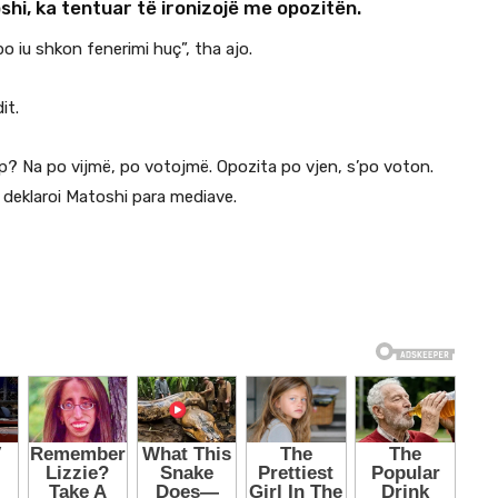
hi, ka tentuar të ironizojë me opozitën.
o iu shkon fenerimi huç”, tha ajo.
it.
ap? Na po vijmë, po votojmë. Opozita po vjen, s’po voton.
 deklaroi Matoshi para mediave.