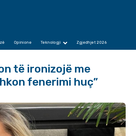
zë
Opinione
Teknologji
Zgjedhjet 2026
n të ironizojë me
shkon fenerimi huç”