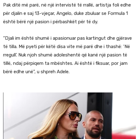
Pak ditë më parë, në një intervistë të rrallë, artistja foli edhe
për djalin e saj 13-vjeçar, Angelo, duke zbuluar se Formula 1
është bërë një pasion i përbashkët për të dy.
“Djali im është shumë i apasionuar pas kartingut dhe gjërave
të tilla. Më pyeti për këtë disa vite më parë dhe i thashë: ‘Në
rregull’. Nuk njoh shumë adoleshentë që kanë një pasion të
tillë, ndaj përpiqem ta mbështes. Ai është i fiksuar, por jam
bërë edhe unë”, u shpreh Adele.