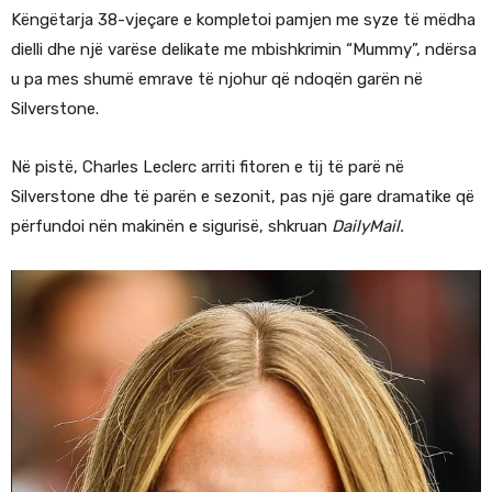
Këngëtarja 38-vjeçare e kompletoi pamjen me syze të mëdha
dielli dhe një varëse delikate me mbishkrimin “Mummy”, ndërsa
u pa mes shumë emrave të njohur që ndoqën garën në
Silverstone.
Në pistë, Charles Leclerc arriti fitoren e tij të parë në
Silverstone dhe të parën e sezonit, pas një gare dramatike që
përfundoi nën makinën e sigurisë, shkruan
DailyMail.