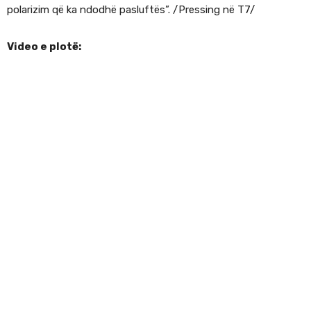
polarizim që ka ndodhë pasluftës”. /Pressing në T7/
Video e plotë: