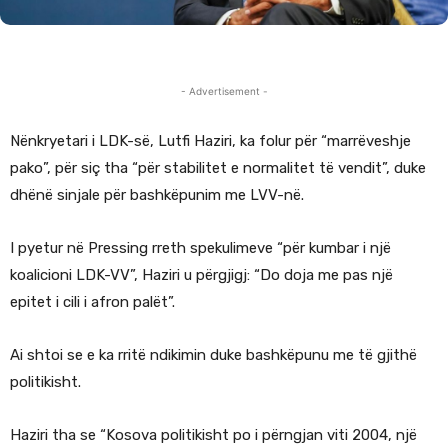
- Advertisement -
Nënkryetari i LDK-së, Lutfi Haziri, ka folur për “marrëveshje
pako”, për siç tha “për stabilitet e normalitet të vendit”, duke
dhënë sinjale për bashkëpunim me LVV-në.
I pyetur në Pressing rreth spekulimeve “për kumbar i një
koalicioni LDK-VV”, Haziri u përgjigj: “Do doja me pas një
epitet i cili i afron palët”.
Ai shtoi se e ka rritë ndikimin duke bashkëpunu me të gjithë
politikisht.
Haziri tha se “Kosova politikisht po i përngjan viti 2004, një