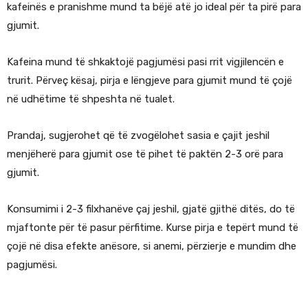
kafeinës e pranishme mund ta bëjë atë jo ideal për ta pirë para
gjumit.
Kafeina mund të shkaktojë pagjumësi pasi rrit vigjilencën e
trurit. Përveç kësaj, pirja e lëngjeve para gjumit mund të çojë
në udhëtime të shpeshta në tualet.
Prandaj, sugjerohet që të zvogëlohet sasia e çajit jeshil
menjëherë para gjumit ose të pihet të paktën 2-3 orë para
gjumit.
Konsumimi i 2-3 filxhanëve çaj jeshil, gjatë gjithë ditës, do të
mjaftonte për të pasur përfitime. Kurse pirja e tepërt mund të
çojë në disa efekte anësore, si anemi, përzierje e mundim dhe
pagjumësi.