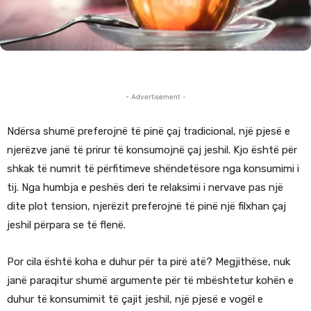
- Advertisement -
Ndërsa shumë preferojnë të pinë çaj tradicional, një pjesë e
njerëzve janë të prirur të konsumojnë çaj jeshil. Kjo është për
shkak të numrit të përfitimeve shëndetësore nga konsumimi i
tij. Nga humbja e peshës deri te relaksimi i nervave pas një
dite plot tension, njerëzit preferojnë të pinë një filxhan çaj
jeshil përpara se të flenë.
Por cila është koha e duhur për ta pirë atë? Megjithëse, nuk
janë paraqitur shumë argumente për të mbështetur kohën e
duhur të konsumimit të çajit jeshil, një pjesë e vogël e