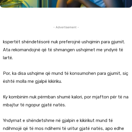
- Advertisement -
kspertët shëndetësorë nuk preferojnë ushqimin para gjumit.
Ata rekomandojnë që të shmangen ushqimet me yndyrë të
lartë.
Por, ka disa ushqime që mund të konsumohen para gjumit, siç
është molla me gjalpë kikiriku.
Ky kombinim nuk përmban shumë kalori, por mjafton për të na
mbajtur të ngopur gjatë natës.
Yndyrnat e shëndetshme në gjalpin e kikirikut mund të
ndihmojë që të mos ndihemi të uritur gjatë natës, apo edhe