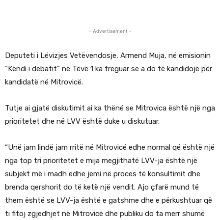
- Advertisement -
Deputeti i Lëvizjes Vetëvendosje, Armend Muja, në emisionin
“Këndi i debatit” në Tëvë 1 ka treguar se a do të kandidojë për
kandidatë në Mitrovicë.
Tutje ai gjatë diskutimit ai ka thënë se Mitrovica është një nga
prioritetet dhe në LVV është duke u diskutuar.
“Unë jam lindë jam rritë në Mitrovicë edhe normal që është një
nga top tri prioritetet e mija megjithatë LVV-ja është një
subjekt më i madh edhe jemi në proces të konsultimit dhe
brenda qershorit do të ketë një vendit. Ajo çfarë mund të
them është se LVV-ja është e gatshme dhe e përkushtuar që
ti fitoj zgjedhjet në Mitrovicë dhe publiku do ta merr shumë