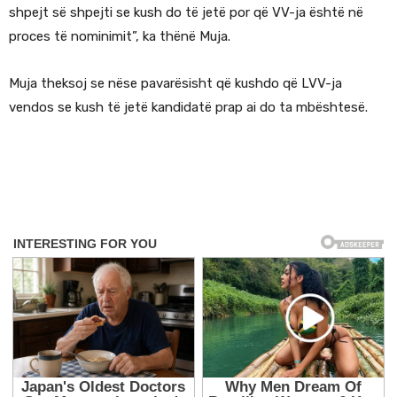
shpejt së shpejti se kush do të jetë por që VV-ja është në
proces të nominimit”, ka thënë Muja.
Muja theksoj se nëse pavarësisht që kushdo që LVV-ja
vendos se kush të jetë kandidatë prap ai do ta mbështesë.